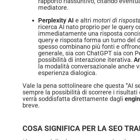
rapporto riassuntivo, citando eventua
mediatore.
Perplexity AI
e altri
motori di rispost
ricerca AI nato proprio per le query 
immediatamente una risposta conci
query e risposta forma un turno del 
spesso combinano più fonti e offrono
generale, sia con ChatGPT sia con Per
possibilità di interazione iterativa.
An
la modalità conversazionale anche v
esperienza dialogica.
Vale la pena sottolineare che questa “AI s
sempre la possibilità di scorrere i risulta
verrà soddisfatta direttamente dagli
engin
breve.
COSA SIGNIFICA PER LA SEO TR