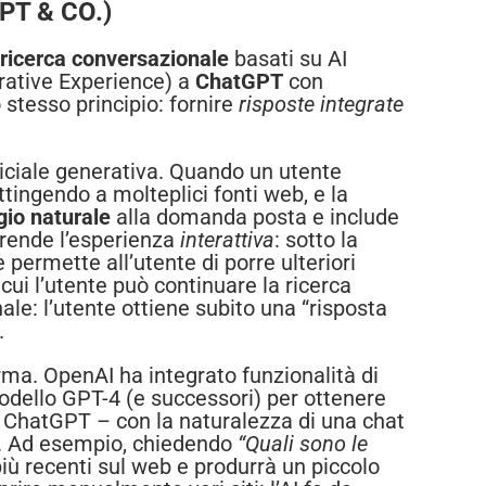
T & CO.)
ricerca conversazionale
basati su AI
ative Experience) a
ChatGPT
con
stesso principio: fornire
risposte integrate
ificiale generativa. Quando un utente
ttingendo a molteplici fonti web, e la
gio naturale
alla domanda posta e include
E rende l’esperienza
interattiva
: sotto la
permette all’utente di porre ulteriori
n cui l’utente può continuare la ricerca
le: l’utente ottiene subito una “risposta
.
ma. OpenAI ha integrato funzionalità di
modello GPT-4 (e successori) per ottenere
 a ChatGPT – con la naturalezza di una chat
a. Ad esempio, chiedendo
“Quali sono le
più recenti sul web e produrrà un piccolo