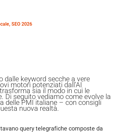
ocale
,
SEO 2026
no dalle keyword secche a vere
ovi motori potenziati dall’AI
asforma sia il modo in cui le
re. Di seguito vediamo come evolve la
ca delle PMI italiane – con consigli
questa nuova realtà.
gitavano query telegrafiche composte da