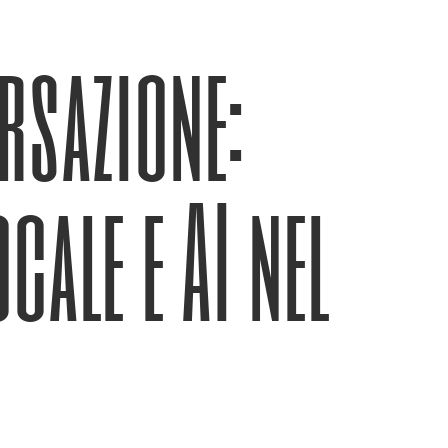
rsazione:
cale e AI nel