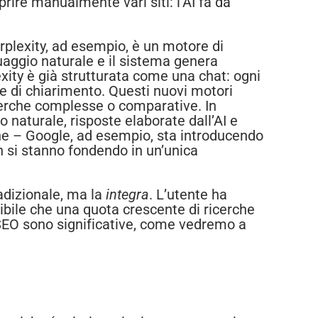
rire manualmente vari siti: l’AI fa da
rplexity, ad esempio, è un motore di
guaggio naturale e il sistema genera
lexity è già strutturata come una chat: ogni
e di chiarimento. Questi nuovi motori
icerche complesse o comparative. In
 naturale, risposte elaborate dall’AI e
ne – Google, ad esempio, sta introducendo
 si stanno fondendo in un’unica
adizionale, ma la
integra
. L’utente ha
sibile che una quota crescente di ricerche
e SEO sono significative, come vedremo a