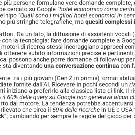
re più persone formulano vere domande complete,
bbe cercato su Google
“hotel economico roma centr
el tipo
“Quali sono i migliori hotel economici in ce
no più stringhe telegrafiche, ma
quesiti complessi 
tori. Da un lato, la diffusione di assistenti vocali 
e
con la tecnologia: fare domande complete a Google
 i motori di ricerca stessi incoraggiano approcci co
di ottenere subito informazioni precise e pertinenti,
a, possono anche porre domande di follow-up per af
ne sta diventando
una conversazione continua
con l’
te tra i più giovani (Gen Z in primis), ormai abitua
diate fornite dall’AI. Ricevere in pochi secondi un
ri
iniziano a preferirlo alla classica lista di link. Il r
a
il 60% delle query su Google non generava alcun cl
rto dal motore. La tendenza potrebbe accentuarsi c
ilevato che circa il
59% delle ricerche
in UE e USA t
ck”
, cambiando per sempre le regole del gioco per c