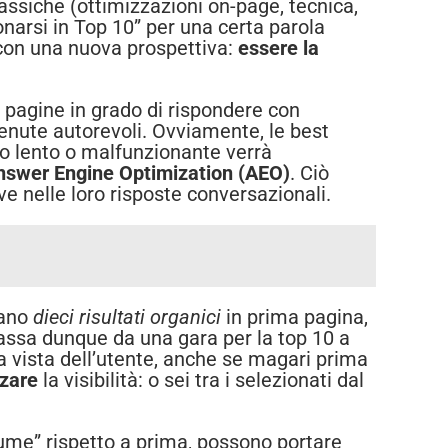
lassiche (ottimizzazioni on-page, tecnica,
ionarsi in Top 10” per una certa parola
 con una nuova prospettiva:
essere la
no pagine in grado di rispondere con
enute autorevoli. Ovviamente, le best
to lento o malfunzionante verrà
nswer Engine Optimization (AEO)
. Ciò
ve nelle loro risposte conversazionali.
rano
dieci risultati organici
in prima pagina,
 passa dunque da una gara per la top 10 a
la vista dell’utente, anche se magari prima
zzare
la visibilità: o sei tra i selezionati dal
lume” rispetto a prima, possono portare