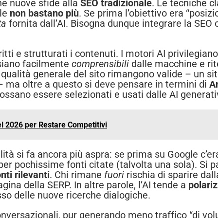
ne nuove sfide alla
SEO tradizionale
. Le tecniche c
ole
non bastano più
. Se prima l’obiettivo era “posiz
ta
fornita dall’AI. Bisogna dunque integrare la SEO
tti e strutturati i contenuti. I motori AI privilegia
 siano facilmente
comprensibili
dalle macchine e rit
qualità generale del sito rimangono valide – un si
 – ma oltre a questo si deve pensare in termini di
A
possano essere selezionati e usati dalle AI generati
el 2026 per Restare Competitivi
ilità si fa ancora più aspra: se prima su Google c’e
o per pochissime fonti citate (talvolta una sola). Si
nti rilevanti
. Chi rimane
fuori
rischia di sparire dal
gina della SERP. In altre parole, l’AI tende a
polari
usso delle nuove ricerche dialogiche.
conversazionali, pur generando meno traffico “di vo