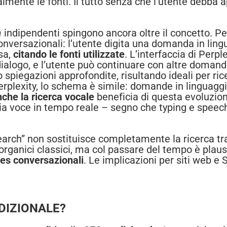
lmente le fonti. Il tutto senza che l’utente debba ap
a
indipendenti spingono ancora oltre il concetto. Pe
conversazionali: l’utente digita una domanda in lin
sa,
citando le fonti utilizzate
. L’interfaccia di Perp
dialogo, e l’utente può continuare con altre domand
 spiegazioni approfondite, risultando ideali per r
plexity, lo schema è simile: domande in linguaggio
che la ricerca vocale
beneficia di questa evoluzio
ia voce in tempo reale – segno che typing e speech
earch” non sostituisce completamente la ricerca tr
ti organici classici, ma col passare del tempo è plau
es conversazionali
. Le implicazioni per siti web 
ADIZIONALE?