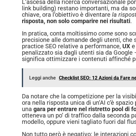
L’ascesa della ricerca conversazionale po
link building) restano importanti, ma da s
chiave, ora l’obiettivo è diventare
la rispos
risposta, non solo comparire nei risultati
.
In pratica, conta moltissimo
come
sono scri
precisione alle domande degli utenti, che
practice SEO relative a performance,
UX
e 
penalizzato sia dagli utenti sia da Google
significa ottimizzare i contenuti affinché 
Leggi anche
Checklist SEO: 12 Azioni da Fare n
Da notare che la competizione per la visib
ora nella risposta unica di un’AI c’è spazi
una
gara per entrare nel ristretto pool di fo
otteneva un po’ di traffico dalla seconda pa
modello, oppure vieni tagliato fuori dal fl
Non tutto però è negativo: le interazioni 