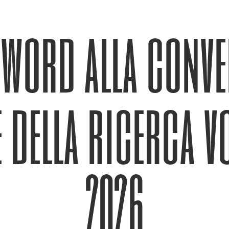
yword alla conve
 della ricerca vo
2026