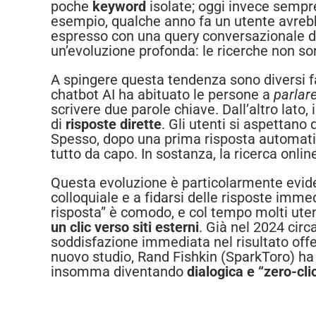
poche
keyword
isolate; oggi invece semp
esempio, qualche anno fa un utente avre
espresso con una query conversazionale d
un’evoluzione profonda: le ricerche non so
A spingere questa tendenza sono diversi fat
chatbot AI ha abituato le persone a
parlar
scrivere due parole chiave. Dall’altro lato,
di
risposte dirette
. Gli utenti si aspettano 
Spesso, dopo una prima risposta automatic
tutto da capo. In sostanza, la ricerca onli
Questa evoluzione è particolarmente eviden
colloquiale e a fidarsi delle risposte imme
risposta” è comodo, e col tempo molti utenti 
un clic verso siti esterni
. Già nel 2024 circ
soddisfazione immediata nel risultato offe
nuovo studio, Rand Fishkin (SparkToro) ha r
insomma diventando
dialogica e “zero-cli