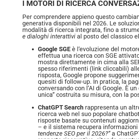
I MOTORI DI RICERCA CONVERSAZ
Per comprendere appieno questo cambiam
generativa disponibili nel 2026. Le soluzi
modalità di ricerca integrata, fino a str
e dialoghi interattivi
al posto del classico el
Google SGE
è l’evoluzione del motore
effettua una ricerca con SGE attiva
mostra direttamente in cima alla SE
spesso riferimenti (link cliccabili) al
risposta, Google propone suggeriment
quesiti di follow-up. In pratica, la pa
conversando con l’AI di Google. È un
unica” costruita su misura, con la pos
ChatGPT Search
rappresenta un altr
ricerca web nel suo popolare chatbot
risposte basate su contenuti aggiorn
– e il sistema recupera informazioni 
tendenze SEO per il 2026?”
a ChatGPT 