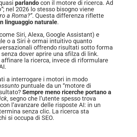
 quasi
parlando
con il motore di ricerca. Ad
o”
; nel 2026 lo stesso bisogno viene
ntro a Roma?”
. Questa differenza riflette
in linguaggio naturale
.
(come Siri, Alexa, Google Assistant) e
 o a Siri è ormai intuitivo quanto
nversazionali offrendo risultati sotto forma
 senza dover aprire una sfilza di link.
finare la ricerca, invece di riformulare
AI.
ti a interrogare i motori in modo
assunto
puntuale da un “motore di
isultato?
Sempre meno ricerche portano a
ick
, segno che l’utente spesso trova
on l’avanzare delle risposte AI: in un
ermina senza clic. La ricerca sta
hi si occupa di SEO.