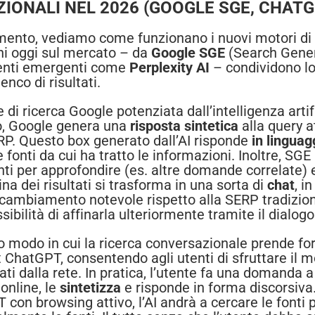
IONALI NEL 2026 (GOOGLE SGE, CHATGP
ento, vediamo come funzionano i nuovi motori di
oni oggi sul mercato – da
Google SGE
(Search Gener
umenti emergenti come
Perplexity AI
– condividono lo 
enco di risultati.
 di ricerca Google potenziata dall’intelligenza art
to, Google genera una
risposta sintetica
alla query a
RP. Questo box generato dall’AI risponde
in linguag
le fonti da cui ha tratto le informazioni. Inoltre, SG
i per approfondire (es. altre domande correlate) e 
gina dei risultati si trasforma in una sorta di
chat
, i
 cambiamento notevole rispetto alla SERP tradiziona
sibilità di affinarla ulteriormente tramite il dialogo
o modo in cui la ricerca conversazionale prende for
 ChatGPT, consentendo agli utenti di sfruttare il 
ati dalla rete. In pratica, l’utente fa una domanda
online, le
sintetizza
e risponde in forma discorsiv
con browsing attivo, l’AI andrà a cercare le fonti 