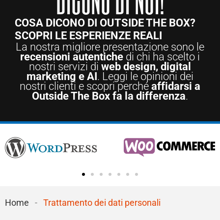
COSA DICONO DI OUTSIDE THE BOX?
SCOPRI LE ESPERIENZE REALI
La nostra migliore presentazione sono le
recensioni autentiche
di chi ha scelto i
nostri servizi di
web design, digital
marketing e AI
. Leggi le opinioni dei
nostri clienti e scopri perché
affidarsi a
Outside The Box fa la differenza
.
Home
-
Trattamento dei dati personali