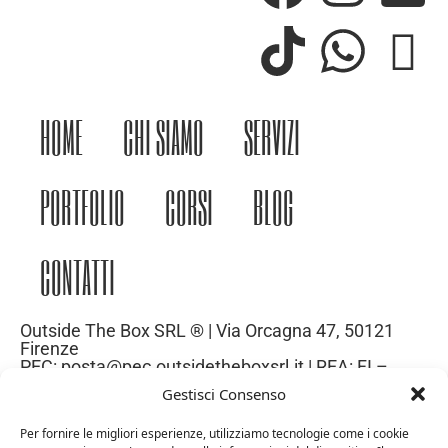
HOME
CHI SIAMO
SERVIZI
PORTFOLIO
CORSI
BLOG
CONTATTI
Outside The Box SRL ® | Via Orcagna 47, 50121
Firenze
PEC: posta@pec.outsidetheboxsrl.it | REA: FI –
669971| P.IVA: 06969740486
Gestisci Consenso
Capitale Sociale: 10.000€
Per fornire le migliori esperienze, utilizziamo tecnologie come i cookie