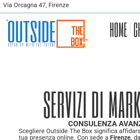
Via Orcagna 47, Firenze
HOME
C
SERVIZI DI MARK
CONSULENZA AVANZ
Scegliere Outside The Box significa affida
tua presenza online. Con sede a
Firenze
, d