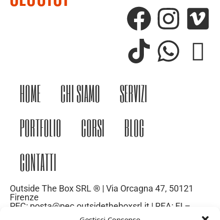
HOME
CHI SIAMO
SERVIZI
PORTFOLIO
CORSI
BLOG
CONTATTI
Outside The Box SRL ® | Via Orcagna 47, 50121
Firenze
PEC: posta@pec.outsidetheboxsrl.it | REA: FI –
669971| P.IVA: 06969740486
Gestisci Consenso