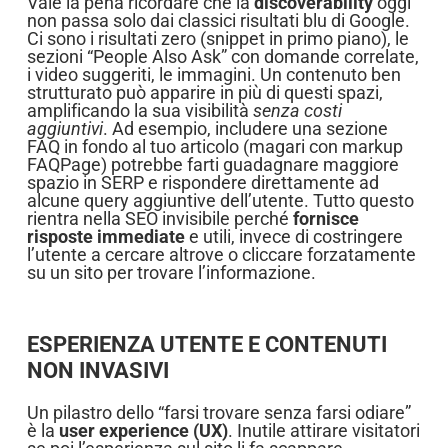
Vale la pena ricordare che la
discoverability
oggi
non passa solo dai classici risultati blu di Google.
Ci sono i risultati zero (snippet in primo piano), le
sezioni “People Also Ask” con domande correlate,
i video suggeriti, le immagini. Un contenuto ben
strutturato può apparire in più di questi spazi,
amplificando la sua visibilità
senza costi
aggiuntivi
. Ad esempio, includere una sezione
FAQ in fondo al tuo articolo (magari con markup
FAQPage) potrebbe farti guadagnare maggiore
spazio in SERP e rispondere direttamente ad
alcune query aggiuntive dell’utente. Tutto questo
rientra nella SEO invisibile perché
fornisce
risposte immediate
e utili, invece di costringere
l’utente a cercare altrove o cliccare forzatamente
su un sito per trovare l’informazione.
ESPERIENZA UTENTE E CONTENUTI
NON INVASIVI
Un pilastro dello “farsi trovare senza farsi odiare”
è la
user experience (UX)
. Inutile attirare visitatori