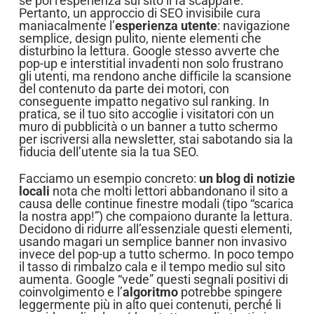
se poi l’esperienza sul sito li fa scappare.
Pertanto, un approccio di SEO invisibile cura
maniacalmente l’
esperienza utente
: navigazione
semplice, design pulito, niente elementi che
disturbino la lettura. Google stesso avverte che
pop-up e interstitial invadenti non solo frustrano
gli utenti, ma rendono anche difficile la scansione
del contenuto da parte dei motori, con
conseguente impatto negativo sul ranking. In
pratica, se il tuo sito accoglie i visitatori con un
muro di pubblicità o un banner a tutto schermo
per iscriversi alla newsletter, stai sabotando sia la
fiducia dell’utente sia la tua SEO.
Facciamo un esempio concreto:
un blog di notizie
locali
nota che molti lettori abbandonano il sito a
causa delle continue finestre modali (tipo “scarica
la nostra app!”) che compaiono durante la lettura.
Decidono di ridurre all’essenziale questi elementi,
usando magari un semplice banner non invasivo
invece del pop-up a tutto schermo. In poco tempo
il tasso di rimbalzo cala e il tempo medio sul sito
aumenta. Google “vede” questi segnali positivi di
coinvolgimento e l’
algoritmo
potrebbe spingere
leggermente più in alto quei contenuti, perché li