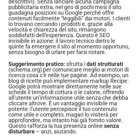
descrittivi). Senza lanciare alcuna campagna
pubblicitaria extra, nel giro di pochi mesi il sito
guadagna posizioni su Google perché offre
contenuti facilmente “leggibili” dai motori. I clienti
lo trovano cercando i prodotti e, grazie alla
velocità e chiarezza del sito, rimangono
soddisfatti dell’esperienza. Questo è SEO
invisibile in azione: il lavoro tecnico dietro le
quinte fa emergere il sito al momento opportuno,
senza bisogno di urlare per farsi notare.
Suggerimento pratico:
sfrutta i
dati strutturati
(schema.org) per comunicare meglio ai motori di
ricerca cosa c’è nelle tue pagine. Ad esempio, un
blog di ricette può implementare markup Recipe:
Google potrà mostrare direttamente nelle sue
schede il tempo di cottura o le calorie, offrendo
all’utente un’informazione utile senza che debba
cliccare altrove. È un vantaggio invisibile ma
potente: l’utente percepisce il tuo contenuto
come utile e completo, magari lo visiterà per
approfondire, ma intanto hai già fornito valore.
Questo rafforza la tua presenza online
senza
disturbare
– anzi, aiutando.