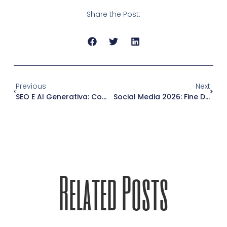
Share the Post:
Previous
Next
SEO E AI Generativa: Come Ottimizzare I Contenuti Per Essere Trovati Dalle Intelligenze Artificiali
Social Media 2026: Fine Dei Contenuti Virali, Inizio Delle Conversazioni Significative
Related Posts