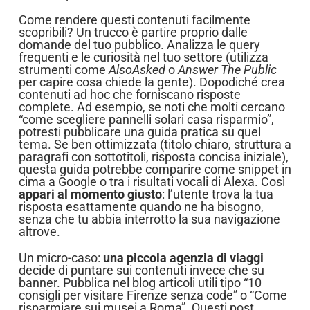
Come rendere questi contenuti facilmente
scopribili? Un trucco è partire proprio dalle
domande del tuo pubblico. Analizza le query
frequenti e le curiosità nel tuo settore (utilizza
strumenti come
AlsoAsked
o
Answer The Public
per capire cosa chiede la gente). Dopodiché crea
contenuti ad hoc che forniscano risposte
complete. Ad esempio, se noti che molti cercano
“come scegliere pannelli solari casa risparmio”,
potresti pubblicare una guida pratica su quel
tema. Se ben ottimizzata (titolo chiaro, struttura a
paragrafi con sottotitoli, risposta concisa iniziale),
questa guida potrebbe comparire come snippet in
cima a Google o tra i risultati vocali di Alexa. Così
appari al momento giusto
: l’utente trova la tua
risposta esattamente quando ne ha bisogno,
senza che tu abbia interrotto la sua navigazione
altrove.
Un micro-caso:
una piccola agenzia di viaggi
decide di puntare sui contenuti invece che su
banner. Pubblica nel blog articoli utili tipo “10
consigli per visitare Firenze senza code” o “Come
risparmiare sui musei a Roma”. Questi post,