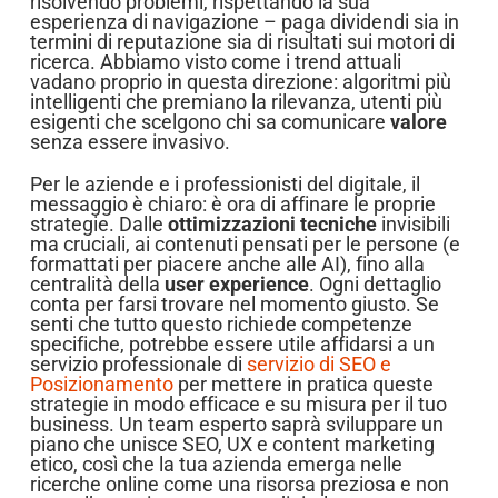
risolvendo problemi, rispettando la sua
esperienza di navigazione – paga dividendi sia in
termini di reputazione sia di risultati sui motori di
ricerca. Abbiamo visto come i trend attuali
vadano proprio in questa direzione: algoritmi più
intelligenti che premiano la rilevanza, utenti più
esigenti che scelgono chi sa comunicare
valore
senza essere invasivo.
Per le aziende e i professionisti del digitale, il
messaggio è chiaro: è ora di affinare le proprie
strategie. Dalle
ottimizzazioni tecniche
invisibili
ma cruciali, ai contenuti pensati per le persone (e
formattati per piacere anche alle AI), fino alla
centralità della
user experience
. Ogni dettaglio
conta per farsi trovare nel momento giusto. Se
senti che tutto questo richiede competenze
specifiche, potrebbe essere utile affidarsi a un
servizio professionale di
servizio di SEO e
Posizionamento
per mettere in pratica queste
strategie in modo efficace e su misura per il tuo
business. Un team esperto saprà sviluppare un
piano che unisce SEO, UX e content marketing
etico, così che la tua azienda emerga nelle
ricerche online come una risorsa preziosa e non