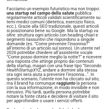
Facciamo un esempio futuristico ma non troppo:
una startup nel campo della salute
pubblica
regolarmente articoli validati scientificamente su
temi medici comuni (dietetica, esercizio fisico,
ecc.). Grazie alla SEO tradizionale, questi articoli
si posizionano bene su Google. Ma la startup va
oltre: struttura ogni articolo con heading chiari e
segmenti riassuntivi che rispondono a singole
domande (es. “Come prevenire l’insonnia?”
all’interno di un articolo sul sonno). Un utente nel
2026 potrebbe chiedere all’assistente vocale
“Come posso dormire meglio la notte?” e ricevere
una risposta che attinge proprio dai contenuti
della startup, magari con una frase tipo “Secondo
HealthStartupXYZ
, andare a dormire alla stessa
ora ogni sera aiuta a prevenire l’insonnia…”. In
questo scenario, l’utente non ha cliccato sul sito,
ma il brand ha comunque
raggiunto
la persona
con la sua informazione, in modo invisibile e non
intrusivo. Più tardi, quella persona potrebbe
notare la fonte citata e decidere di visitare il sito
per approfondire o usare i servizi offerti.