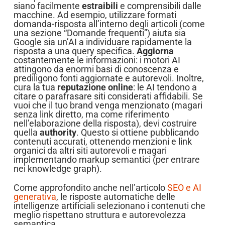
siano facilmente
estraibili
e comprensibili dalle
macchine. Ad esempio, utilizzare formati
domanda-risposta all’interno degli articoli (come
una sezione “Domande frequenti”) aiuta sia
Google sia un’AI a individuare rapidamente la
risposta a una query specifica.
Aggiorna
costantemente le informazioni: i motori AI
attingono da enormi basi di conoscenza e
prediligono fonti aggiornate e autorevoli. Inoltre,
cura la tua
reputazione online
: le AI tendono a
citare o parafrasare siti considerati affidabili. Se
vuoi che il tuo brand venga menzionato (magari
senza link diretto, ma come riferimento
nell’elaborazione della risposta), devi costruire
quella
authority
. Questo si ottiene pubblicando
contenuti accurati, ottenendo menzioni e link
organici da altri siti autorevoli e magari
implementando markup semantici (per entrare
nei knowledge graph).
Come approfondito anche nell’articolo
SEO e AI
generativa
, le risposte automatiche delle
intelligenze artificiali selezionano i contenuti che
meglio rispettano struttura e autorevolezza
semantica.