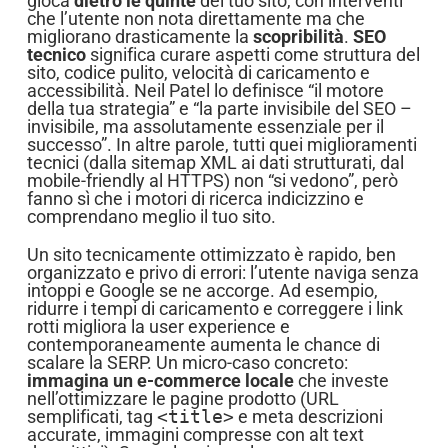
gioca
dietro le quinte
del tuo sito, con interventi
che l’utente non nota direttamente ma che
migliorano drasticamente la
scopribilità
.
SEO
tecnico
significa curare aspetti come struttura del
sito, codice pulito, velocità di caricamento e
accessibilità. Neil Patel lo definisce “il motore
della tua strategia” e “la parte invisibile del SEO –
invisibile, ma assolutamente essenziale per il
successo”. In altre parole, tutti quei miglioramenti
tecnici (dalla sitemap XML ai dati strutturati, dal
mobile-friendly al HTTPS) non “si vedono”, però
fanno sì che i motori di ricerca indicizzino e
comprendano meglio il tuo sito.
Un sito tecnicamente ottimizzato è rapido, ben
organizzato e privo di errori: l’utente naviga senza
intoppi e Google se ne accorge. Ad esempio,
ridurre i tempi di caricamento e correggere i link
rotti migliora la user experience e
contemporaneamente aumenta le chance di
scalare la SERP. Un micro-caso concreto:
immagina un e-commerce locale
che investe
nell’ottimizzare le pagine prodotto (URL
semplificati, tag
<title>
e meta descrizioni
accurate, immagini compresse con alt text