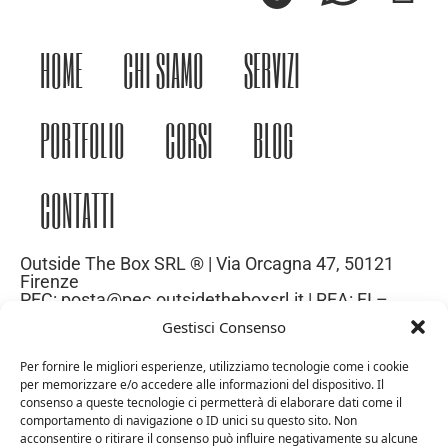
HOME
CHI SIAMO
SERVIZI
PORTFOLIO
CORSI
BLOG
CONTATTI
Outside The Box SRL ® | Via Orcagna 47, 50121
Firenze
PEC: posta@pec.outsidetheboxsrl.it | REA: FI –
669971| P.IVA: 06969740486
Gestisci Consenso
Capitale Sociale: 10.000€
Per fornire le migliori esperienze, utilizziamo tecnologie come i cookie
per memorizzare e/o accedere alle informazioni del dispositivo. Il
consenso a queste tecnologie ci permetterà di elaborare dati come il
comportamento di navigazione o ID unici su questo sito. Non
acconsentire o ritirare il consenso può influire negativamente su alcune