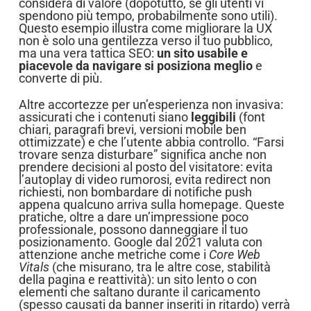
considera di valore (dopotutto, se gli utenti vi
spendono più tempo, probabilmente sono utili).
Questo esempio illustra come migliorare la UX
non è solo una gentilezza verso il tuo pubblico,
ma una vera tattica SEO:
un sito usabile e
piacevole da navigare si posiziona meglio
e
converte di più.
Altre accortezze per un’esperienza non invasiva:
assicurati che i contenuti siano
leggibili
(font
chiari, paragrafi brevi, versioni mobile ben
ottimizzate) e che l’utente abbia controllo. “Farsi
trovare senza disturbare” significa anche non
prendere decisioni al posto del visitatore: evita
l’autoplay di video rumorosi, evita redirect non
richiesti, non bombardare di notifiche push
appena qualcuno arriva sulla homepage. Queste
pratiche, oltre a dare un’impressione poco
professionale, possono danneggiare il tuo
posizionamento. Google dal 2021 valuta con
attenzione anche metriche come i
Core Web
Vitals
(che misurano, tra le altre cose, stabilità
della pagina e reattività): un sito lento o con
elementi che saltano durante il caricamento
(spesso causati da banner inseriti in ritardo) verrà