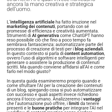
ancora la mano creativa e strategica
dell’uomo.
L’
intelligenza artificiale
ha fatto irruzione nel
marketing dei contenuti
, portando con sé
promesse di efficienza e creatività aumentata.
Strumenti di
AI generativa
come ChatGPT hanno
reso possibile ciò che fino a poco tempo fa
sembrava fantascienza: automatizzare parte del
processo di creazione di testi per i
blog aziendali
.
In questo contesto si parla di
content automation
,
ovvero l’uso di algoritmi e software intelligenti per
generare o assistere la produzione di contenuti
scritti. Ma
quando
conviene affidarsi all’AI e
come
farlo nel modo giusto?
In questa guida esamineremo proprio quando e
come sfruttare l’AI per la creazione dei contenuti
di un blog, spiegando cosa si può automatizzare
con successo e quali aspetti invece richiedono
ancora il tocco umano. Analizzeremo i
vantaggi
che l’automazione può offrire, i
limiti
da tenere
presenti e le
buone pratiche
per integrare l’AI nel