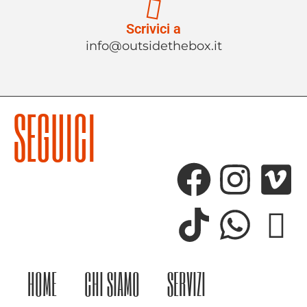
Scrivici a
info@outsidethebox.it
SEGUICI
HOME
CHI SIAMO
SERVIZI