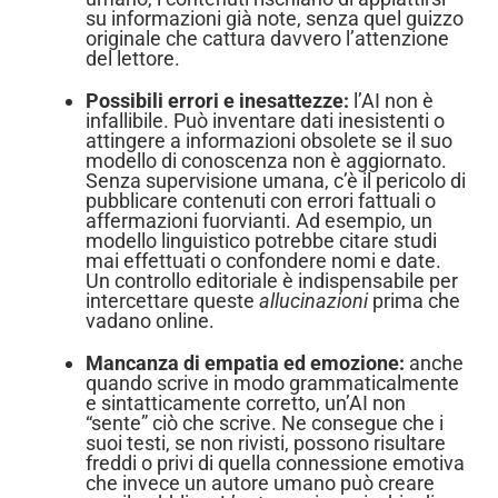
su informazioni già note, senza quel guizzo
originale che cattura davvero l’attenzione
del lettore.
Possibili errori e inesattezze:
l’AI non è
infallibile. Può inventare dati inesistenti o
attingere a informazioni obsolete se il suo
modello di conoscenza non è aggiornato.
Senza supervisione umana, c’è il pericolo di
pubblicare contenuti con errori fattuali o
affermazioni fuorvianti. Ad esempio, un
modello linguistico potrebbe citare studi
mai effettuati o confondere nomi e date.
Un controllo editoriale è indispensabile per
intercettare queste
allucinazioni
prima che
vadano online.
Mancanza di empatia ed emozione:
anche
quando scrive in modo grammaticalmente
e sintatticamente corretto, un’AI non
“sente” ciò che scrive. Ne consegue che i
suoi testi, se non rivisti, possono risultare
freddi o privi di quella connessione emotiva
che invece un autore umano può creare