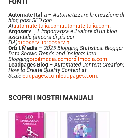
FONTI
Automate Italia
–
Automatizzare la creazione di
blog post SEO con
AI
automateitalia.com
automateitalia.com
.
Argoserv
–
L’importanza e il valore di un blog
aziendale (ancora di più con
l’IA)
argoserv.it
argoserv.it
.
Orbit Media
–
2025 Blogging Statistics: Blogger
Data Shows Trends and Insights Into
Blogging
orbitmedia.com
orbitmedia.com
.
Leadpages Blog
–
Automated Content Creation:
How to Create Quality Content at
Scale
leadpages.com
leadpages.com
.
SCOPRI I NOSTRI MANUALI