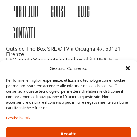
PORTFOLIO
CORSI
BLOG
CONTATTI
Outside The Box SRL ® | Via Orcagna 47, 50121
Firenze
PEC: posta@pec.outsidetheboxsrl.it | REA: FI –
669971| P.IVA: 06969740486
Gestisci Consenso
Capitale Sociale: 10.000€
Per fornire le migliori esperienze, utilizziamo tecnologie come i cookie
per memorizzare e/o accedere alle informazioni del dispositivo. Il
consenso a queste tecnologie ci permetterà di elaborare dati come il
comportamento di navigazione o ID unici su questo sito. Non
acconsentire o ritirare il consenso può influire negativamente su alcune
caratteristiche e funzioni.
Gestisci servizi
Accetta