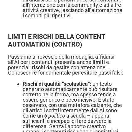
all’interazione con la community e ad altre
attività creative, lasciando all’automazione
i compiti più ripetitivi.
LIMITI E RISCHI DELLA CONTENT
AUTOMATION (CONTRO)
Passiamo al rovescio della medaglia: affidarsi
all’AI per i contenuti presenta anche
limiti
e
potenziali
rischi
da gestire con attenzione.
Conoscerli è fondamentale per evitare passi falsi:
Rischi di qualità “scolastica”:
un testo
generato automaticamente può risultare
corretto nella forma, ma spesso tende a
essere generico e poco incisivo. È stato
osservato, con una metafora calzante, che
gli articoli scritti interamente dall’AI sono
come un
6 politico
a scuola – appena
sufficienti e incapaci di fare davvero la
differenza. Senza l’apporto creativo
umano, i contenuti rischiano di appiattirsi