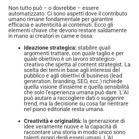
Non tutto può – o dovrebbe – essere
automatizzato. Ci sono aspetti dove il contributo
umano rimane fondamentale per garantire
efficacia e autenticità ai contenuti. Ecco gli
elementi chiave che devono restare saldamente
in mano ai creatori in carne e ossa:
Ideazione strategica:
stabilire
quali
argomenti trattare, con
quale
taglio e per
quale
obiettivo è un lavoro strategico-
creativo che spetta al content strategist. La
scelta dei temi in base agli interessi del
pubblico e agli obiettivi di business (lead
generation, branding, SEO, ecc.) richiede
quella visione d’insieme e quella sensibilità
che solo l’esperienza umana può dare. L’AI
può aiutare a raccogliere dati o suggerire
trend, ma la decisione su cosa far rientrare
nel piano editoriale resta umana.
Creatività e originalità:
la generazione di
idee veramente nuove e la capacità di
raccontare una storia in modo unico sono
talenti propri degli esseri umani. L’AI