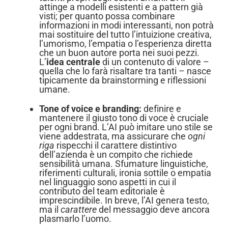
attinge a modelli esistenti e a pattern già
visti; per quanto possa combinare
informazioni in modi interessanti, non potrà
mai sostituire del tutto l’intuizione creativa,
l’umorismo, l’empatia o l’esperienza diretta
che un buon autore porta nei suoi pezzi.
L’
idea centrale
di un contenuto di valore –
quella che lo farà risaltare tra tanti – nasce
tipicamente da brainstorming e riflessioni
umane.
Tone of voice e branding:
definire e
mantenere il giusto tono di voce è cruciale
per ogni brand. L’AI può imitare uno stile se
viene addestrata, ma assicurare che
ogni
riga
rispecchi il carattere distintivo
dell’azienda è un compito che richiede
sensibilità umana. Sfumature linguistiche,
riferimenti culturali, ironia sottile o empatia
nel linguaggio sono aspetti in cui il
contributo del team editoriale è
imprescindibile. In breve, l’AI genera testo,
ma il
carattere
del messaggio deve ancora
plasmarlo l’uomo.