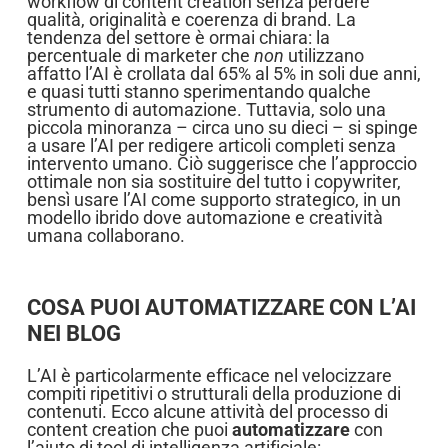
workflow di content creation senza perdere
qualità, originalità e coerenza di brand. La
tendenza del settore è ormai chiara: la
percentuale di marketer che
non
utilizzano
affatto l’AI è crollata dal 65% al 5% in soli due anni,
e quasi tutti stanno sperimentando qualche
strumento di automazione. Tuttavia, solo una
piccola minoranza – circa uno su dieci – si spinge
a usare l’AI per redigere articoli completi senza
intervento umano. Ciò suggerisce che l’approccio
ottimale non sia sostituire del tutto i copywriter,
bensì usare l’AI come supporto strategico, in un
modello ibrido dove automazione e creatività
umana collaborano.
COSA PUOI AUTOMATIZZARE CON L’AI
NEI BLOG
L’AI è particolarmente efficace nel velocizzare
compiti ripetitivi o strutturali della produzione di
contenuti. Ecco alcune attività del processo di
content creation che puoi
automatizzare
con
l’aiuto di tool di intelligenza artificiale: