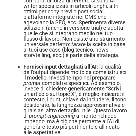
con punti di forza differenti. Ci sono AI
writer specializzati in articoli lunghi, altri
ottimi per copy brevi o post social,
piattaforme integrate nei CMS che
agevolano la SEO, ecc. Sperimenta diverse
soluzioni (anche in versione trial) e adotta
quelle che si integrano meglio nel tuo
flusso di lavoro. Non esiste uno strumento
universale perfetto:
tarare
la scelta in base
ai tuoi use case (blog tecnico, news,
storytelling, ecc.) è parte della strategia.
Fornisci input dettagliati all’AI:
la qualità
dell’output dipende molto da come istruisci
il modello. Investi tempo nel preparare
prompt
completi e specifici. Ad esempio,
invece di chiedere genericamente “Scrivi
un articolo sul topic X”, è meglio indicare: il
contesto, i punti chiave da includere, il tono
desiderato, la lunghezza approssimativa e
qualsiasi altro dettaglio utile. Questo lavoro
di
prompt engineering
a monte richiede
impegno, ma è ciò che permette all’AI di
generare testo più pertinente e allineato
alle aspettative.