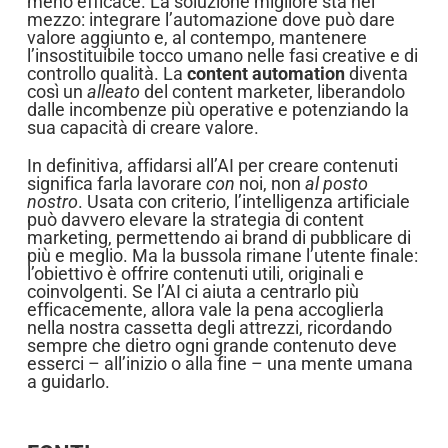
meno efficace. La soluzione migliore sta nel
mezzo: integrare l’automazione dove può dare
valore aggiunto e, al contempo, mantenere
l’insostituibile tocco umano nelle fasi creative e di
controllo qualità. La
content automation
diventa
così un
alleato
del content marketer, liberandolo
dalle incombenze più operative e potenziando la
sua capacità di creare valore.
In definitiva, affidarsi all’AI per creare contenuti
significa farla lavorare
con
noi, non
al posto
nostro
. Usata con criterio, l’intelligenza artificiale
può davvero elevare la strategia di content
marketing, permettendo ai brand di pubblicare di
più e meglio. Ma la bussola rimane l’utente finale:
l’obiettivo è offrire contenuti utili, originali e
coinvolgenti. Se l’AI ci aiuta a centrarlo più
efficacemente, allora vale la pena accoglierla
nella nostra cassetta degli attrezzi, ricordando
sempre che dietro ogni grande contenuto deve
esserci – all’inizio o alla fine – una mente umana
a guidarlo.