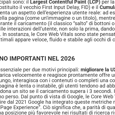
cipali sono: il
Largest Contentful Paint (LCP)
per la
stituito il vecchio First Input Delay, FID) e il
Cumula
enta un aspetto dell’esperienza utente reale: ad e
ella pagina (come un’immagine o un titolo), mentre
nte il caricamento (il classico “salto” di bottoni o
 alle interazioni dell’utente, non solo la prima, dan
tà. In sostanza, le Core Web Vitals sono state pens
imali appare veloce, fluido e stabile agli occhi di ch
NO IMPORTANTI NEL 2026
ssenziale per due motivi principali:
migliorare la U
he carica velocemente e reagisce prontamente offre
a lungo, interagisca con i contenuti o completi una
 pagina è lenta o instabile, gli utenti tendono ad a
dona un sito se il caricamento supera i 3 secondi. 
uno perso. Dal punto di vista di Google, le Core Web
artire dal 2021 Google ha integrato queste metriche 
age Experience”. Ciò significa che, a parità di qual
 posizione più favorevole nei risultati di ricerca r