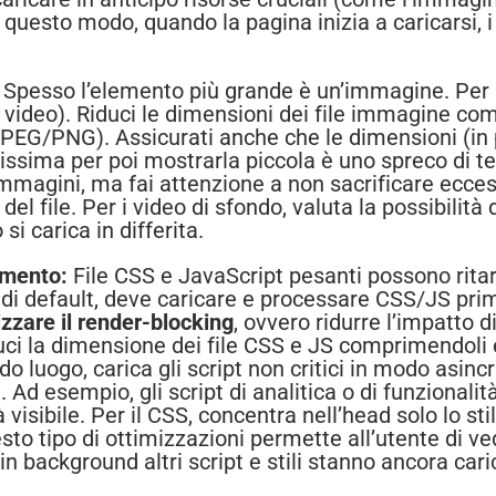
In questo modo, quando la pagina inizia a caricarsi,
Spesso l’elemento più grande è un’immagine. Per 
 video). Riduci le dimensioni dei file immagine co
JPEG/PNG). Assicurati anche che le dimensioni (in 
issima per poi mostrarla piccola è uno spreco di tem
mmagini, ma fai attenzione a non sacrificare eccess
o del file. Per i video di sfondo, valuta la possibili
si carica in differita.
camento:
File CSS e JavaScript pesanti possono ritar
, di default, deve caricare e processare CSS/JS p
zzare il render-blocking
, ovvero ridurre l’impatto 
iduci la dimensione dei file CSS e JS comprimendoli
o luogo, carica gli script non critici in modo asincr
. Ad esempio, gli script di analitica o di funzional
visibile. Per il CSS, concentra nell’head solo lo stil
sto tipo di ottimizzazioni permette all’utente di v
in background altri script e stili stanno ancora car