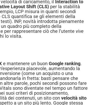
 velocità di caricamento, il
Interaction to
tive Layout Shift (CLS)
per la stabilità
sempio, LCP misura in quanti secondi
 CLS quantifica se gli elementi della
 testi). INP, novità introdotta pienamente
do un quadro più completo della
ate per rappresentare ciò che l’utente
vive
i lo visita.
X
e mantenere un buon
Google ranking
.
 un’esperienza piacevole, aumentando la
 conversione (come un acquisto o una
bbandonarla in fretta: basti pensare che
In altre parole, pochi secondi possono fare
 Vitals sono diventate nel tempo un fattore
nei suoi criteri di posizionamento,
ità dei contenuti, un sito con
velocità sito
ispetto a un sito più lento. Google stessa