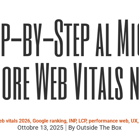
ep-by-Step al M
Core Web Vitals n
eb vitals 2026
,
Google ranking
,
INP
,
LCP
,
performance web
,
UX
Ottobre 13, 2025
By
Outside The Box