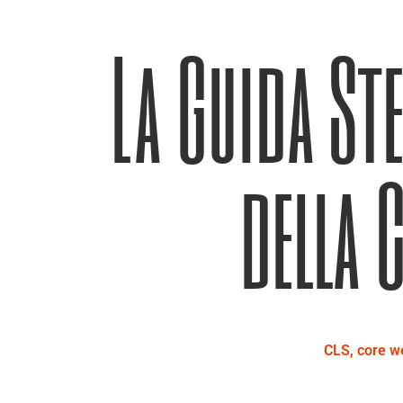
La Guida St
della 
CLS
,
core w