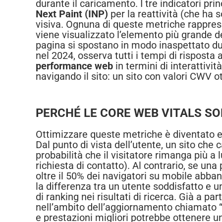
durante il caricamento. I tre indicatori prin
Next Paint (INP)
per la reattività (che ha so
visiva. Ognuna di queste metriche rappres
viene visualizzato l’elemento più grande d
pagina si spostano in modo inaspettato dura
nel 2024, osserva tutti i tempi di risposta
performance web
in termini di interattivi
navigando il sito: un sito con valori CWV ott
PERCHÉ LE CORE WEB VITALS SO
Ottimizzare queste metriche è diventato e
Dal punto di vista dell’utente, un sito c
probabilità che il visitatore rimanga più 
richiesta di contatto). Al contrario, se una
oltre il 50% dei navigatori su mobile abban
la differenza tra un utente soddisfatto e 
di ranking nei risultati di ricerca. Già a p
nell’ambito dell’aggiornamento chiamato “P
e prestazioni migliori potrebbe ottenere una