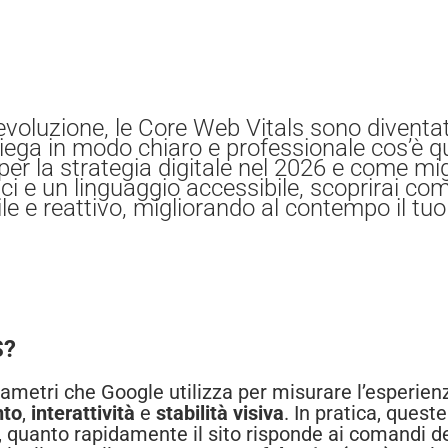
evoluzione, le Core Web Vitals sono diventa
iega in modo chiaro e professionale cos’è q
r la strategia digitale nel 2026 e come migli
ici e un linguaggio accessibile, scoprirai c
bile e reattivo, migliorando al contempo il tu
S?
ametri che Google utilizza per misurare l’esperien
nto
,
interattività
e
stabilità visiva
. In pratica, ques
a, quanto rapidamente il sito risponde ai comandi del