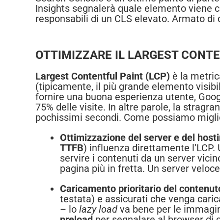
Insights segnalerà quale elemento viene co
responsabili di un CLS elevato. Armato di 
OTTIMIZZARE IL LARGEST CONTE
Largest Contentful Paint (LCP)
è la metric
(tipicamente, il più grande elemento visibi
fornire una buona esperienza utente, Go
75% delle visite. In altre parole, la strag
pochissimi secondi. Come possiamo miglio
Ottimizzazione del server e del hosti
TTFB
) influenza direttamente l’LCP.
servire i contenuti da un server vicin
pagina più in fretta. Un server veloce
Caricamento prioritario del contenuto
testata) e assicurati che venga carica
– lo
lazy load
va bene per le immagini
preload
per segnalare al browser di ca