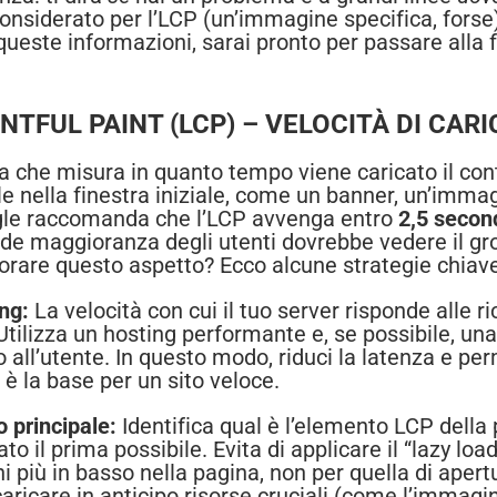
nsiderato per l’LCP (un’immagine specifica, forse)
queste informazioni, sarai pronto per passare alla 
NTFUL PAINT (LCP) – VELOCITÀ DI CA
a che misura in quanto tempo viene caricato il con
le nella finestra iniziale, come un banner, un’imma
ogle raccomanda che l’LCP avvenga entro
2,5 secon
rande maggioranza degli utenti dovrebbe vedere il g
rare questo aspetto? Ecco alcune strategie chiav
ng:
La velocità con cui il tuo server risponde alle 
 Utilizza un hosting performante e, se possibile, u
o all’utente. In questo modo, riduci la latenza e per
 è la base per un sito veloce.
 principale:
Identifica qual è l’elemento LCP dell
to il prima possibile. Evita di applicare il “lazy lo
 più in basso nella pagina, non per quella di apert
ricare in anticipo risorse cruciali (come l’immagine