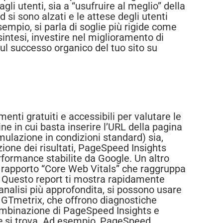
li utenti, sia a “usufruire al meglio” della
si sono alzati e le attese degli utenti
sempio, si parla di soglie più rigide come
intesi, investire nel miglioramento di
ul successo organico del tuo sito su
nti gratuiti e accessibili per valutare le
line in cui basta inserire l’URL della pagina
mulazione in condizioni standard) sia,
zione dei risultati, PageSpeed Insights
formance stabilite da Google. Un altro
re il rapporto “Core Web Vitals” che raggruppa
i. Questo report ti mostra rapidamente
analisi più approfondita, si possono usare
GTmetrix, che offrono diagnostiche
 combinazione di PageSpeed Insights e
e
si trova. Ad esempio, PageSpeed