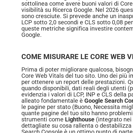
sottolinea come avere buoni valori di Core W
visibilità su Ricerca Google. Nel 2026 ques
sono cresciute. Si prevede anche un inaspr
LCP sotto 2,0 secondi e CLS sotto 0,08 per
queste metriche significa investire conte
Google.
COME MISURARE LE CORE WEB VI
Prima di poter migliorare qualcosa, bisogn
Core Web Vitals del tuo sito. Uno dei più 
per ottenere un report delle prestazioni. Q
quando disponibili, dati reali degli utenti
evidenzia i valori di LCP, INP e CLS della p
alleato fondamentale è
Google Search Co
le pagine per stato (Buono, Necessita migl
quante pagine del tuo sito hanno problemi d
strumenti come
Lighthouse
(integrato ne
dettagliate su cosa rallenta o destabilizza
Search Console è un ottimo punto di parten