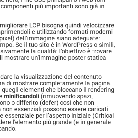
 i componenti più importanti sono già in
migliorare LCP bisogna quindi velocizzare
mprimendoli e utilizzando formati moderni
pixel) dell’immagine siano adeguate:
po. Se il tuo sito è in WordPress o simili,
ivamente la qualità: l’obiettivo è trovare
tà di mostrare un’immagine poster statica
dare la visualizzazione del contenuto
rima di mostrare completamente la pagina.
di quegli elementi che bloccano il rendering
 e
minificandoli
(rimuovendo spazi,
ono o differito (defer) così che non
ità non essenziali possono essere caricati
e essenziale per l’aspetto iniziale (Critical
edere l’elemento più grande (e in generale
icando.