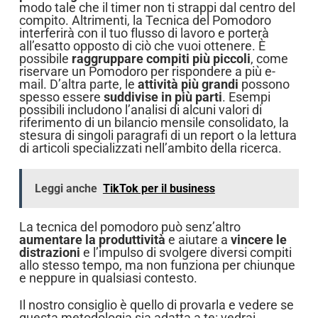
modo tale che il timer non ti strappi dal centro del
compito. Altrimenti, la Tecnica del Pomodoro
interferirà con il tuo flusso di lavoro e porterà
all’esatto opposto di ciò che vuoi ottenere. È
possibile
raggruppare compiti più piccoli
, come
riservare un Pomodoro per rispondere a più e-
mail. D’altra parte, le
attività più grandi
possono
spesso essere
suddivise in più parti
. Esempi
possibili includono l’analisi di alcuni valori di
riferimento di un bilancio mensile consolidato, la
stesura di singoli paragrafi di un report o la lettura
di articoli specializzati nell’ambito della ricerca.
Leggi anche
TikTok per il business
La tecnica del pomodoro può senz’altro
aumentare la produttività
e aiutare a
vincere le
distrazioni
e l’impulso di svolgere diversi compiti
allo stesso tempo, ma non funziona per chiunque
e neppure in qualsiasi contesto.
Il nostro consiglio è quello di provarla e vedere se
questa metodologia sia adatta a te: vedrai,