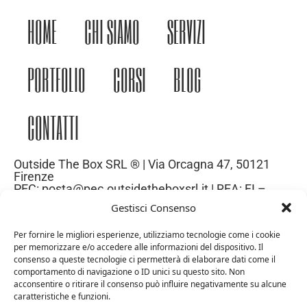
HOME
CHI SIAMO
SERVIZI
PORTFOLIO
CORSI
BLOG
CONTATTI
Outside The Box SRL ® | Via Orcagna 47, 50121
Firenze
PEC: posta@pec.outsidetheboxsrl.it | REA: FI –
669971| P.IVA: 06969740486
Gestisci Consenso
Capitale Sociale: 10.000€
Per fornire le migliori esperienze, utilizziamo tecnologie come i cookie
per memorizzare e/o accedere alle informazioni del dispositivo. Il
consenso a queste tecnologie ci permetterà di elaborare dati come il
comportamento di navigazione o ID unici su questo sito. Non
acconsentire o ritirare il consenso può influire negativamente su alcune
caratteristiche e funzioni.