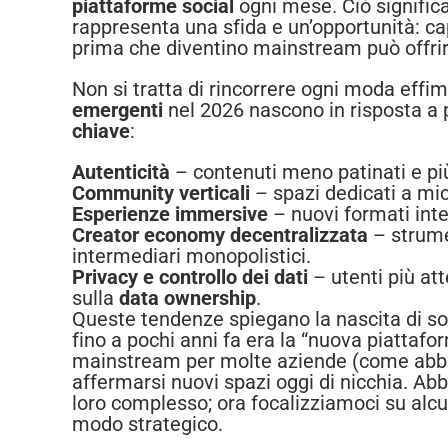
piattaforme social
ogni mese. Ciò significa
rappresenta una sfida e un’opportunità: ca
prima che diventino mainstream può offrir
Non si tratta di rincorrere ogni moda effi
emergenti
nel 2026 nascono in risposta a 
chiave
:
Autenticità
– contenuti meno patinati e più
Community verticali
– spazi dedicati a micr
Esperienze immersive
– nuovi formati inte
Creator economy decentralizzata
– strumen
intermediari monopolistici.
Privacy e controllo dei dati
– utenti più att
sulla
data ownership
.
Queste tendenze spiegano la nascita di soc
fino a pochi anni fa era la “nuova piattaf
mainstream per molte aziende (come abbia
affermarsi nuovi spazi oggi di nicchia. A
loro complesso; ora focalizziamoci su alc
modo strategico.