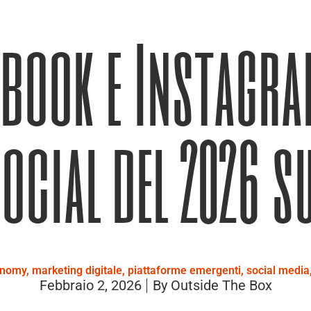
ebook e Instagram
ocial del 2026 su
onomy
,
marketing digitale
,
piattaforme emergenti
,
social media
Febbraio 2, 2026
By
Outside The Box