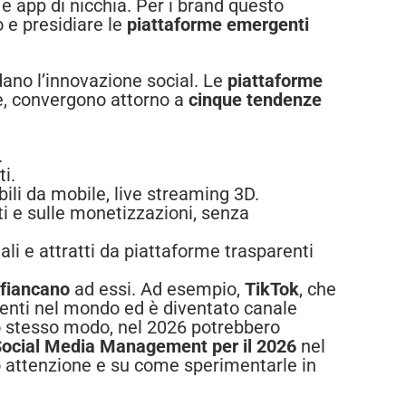
e app di nicchia. Per i brand questo
 e presidiare le
piattaforme emergenti
dano l’innovazione social. Le
piattaforme
re, convergono attorno a
cinque tendenze
.
ti.
ili da mobile, live streaming 3D.
ti e sulle monetizzazioni, senza
ali e attratti da piattaforme trasparenti
ffiancano
ad essi. Ad esempio,
TikTok
, che
tenti nel mondo ed è diventato canale
lo stesso modo, nel 2026 potrebbero
 Social Media Management per il 2026
nel
o attenzione e su come sperimentarle in