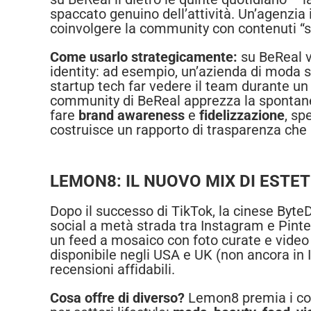
spaccato genuino dell’attività. Un’agenzia
coinvolgere la community con contenuti “sen
Come usarlo strategicamente:
su BeReal v
identity: ad esempio, un’azienda di moda s
startup tech far vedere il team durante un 
community di BeReal apprezza la spontanei
fare
brand awareness
e
fidelizzazione
, sp
costruisce un rapporto di trasparenza che 
LEMON8: IL NUOVO MIX DI ESTE
Dopo il successo di TikTok, la cinese ByteD
social a metà strada tra Instagram e Pinter
un feed a mosaico con foto curate e video 
disponibile negli USA e UK (non ancora in 
recensioni affidabili.
Cosa offre di diverso?
Lemon8 premia i co