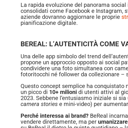
La rapida evoluzione del panorama social i
consolidati come Facebook e Instagram, st
aziende dovranno aggiornare le proprie
st
pianificazione digitale.
BEREAL: L’AUTENTICITÀ COME V
Una delle app simbolo del trend dell’auten
propone un approccio opposto ai social pa
condividere una foto simultanea con camera
fotoritocchi né follower da collezionare –
Questo concept semplice ha conquistato mi
un picco di
10+ milioni
di utenti attivi al 
2023. Sebbene l’entusiasmo iniziale si sia 
camera stories
e mini-video) per aumenta
Perché interessa ai brand?
BeReal incarna l
vendere direttamente, ma per
umanizzare
su BeReal il dietro le quinte quotidiano – l