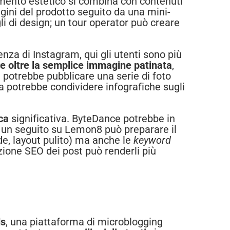
emento estetico si combina con contenuti
gini del prodotto seguito da una mini-
i di design; un tour operator può creare
renza di Instagram, qui gli utenti sono più
e oltre la semplice immagine patinata
,
 potrebbe pubblicare una serie di foto
 potrebbe condividere infografiche sugli
ica
significativa. ByteDance potrebbe in
ra un seguito su Lemon8 può preparare il
de, layout pulito) ma anche le
keyword
azione SEO dei post può renderli più
ds
, una piattaforma di microblogging