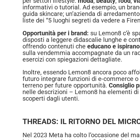
per settori lifestyle:
moda
,
beauty
,
food
,
vi
informativi o tutorial. Ad esempio, un bra
guida skincare; un’azienda di arredamento 
liste dei “5 luoghi segreti da vedere a Fire
Opportunità per i brand:
su Lemon8 c’è spa
disposti a leggere didascalie lunghe e con
offrendo contenuti che
educano e ispirano
sulla vendemmia accompagnate da un raccon
esercizi con spiegazioni dettagliate.
Inoltre, essendo Lemon8 ancora poco affol
futuro integrare funzioni di e-commerce o 
terreno per future opportunità.
Consiglio p
nelle descrizioni – Lemon8 ha elementi d
scoperti dagli utenti.
THREADS: IL RITORNO DEL MICR
Nel 2023 Meta ha colto l’occasione del ma