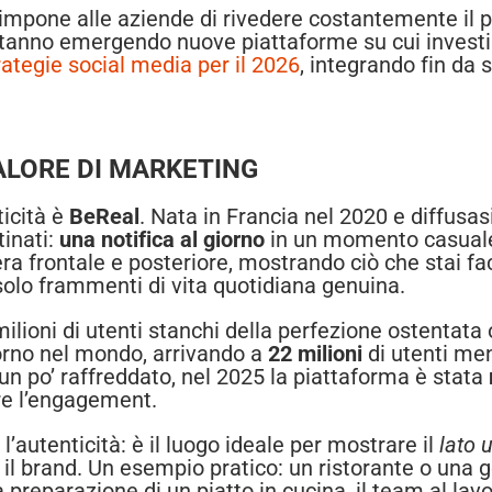
mpone alle aziende di rivedere costantemente il pr
anno emergendo nuove piattaforme su cui investire
rategie social media per il 2026
, integrando fin da 
ALORE DI MARKETING
ticità è
BeReal
. Nata in Francia nel 2020 e diffusa
tinati:
una notifica al giorno
in un momento casual
 frontale e posteriore, mostrando ciò che stai fac
 solo frammenti di vita quotidiana genuina.
lioni di utenti stanchi della perfezione ostentata
giorno nel mondo, arrivando a
22 milioni
di utenti mens
un po’ raffreddato, nel 2025 la piattaforma è stata
re l’engagement.
’autenticità: è il luogo ideale per mostrare il
lato
il brand. Un esempio pratico: un ristorante o una g
a preparazione di un piatto in cucina, il team al lav