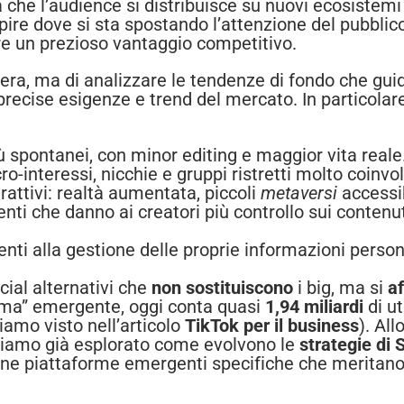
 che l’audience si distribuisce su nuovi ecosistemi 
pire dove si sta spostando l’attenzione del pubblico
e un prezioso vantaggio competitivo.
mera, ma di analizzare le tendenze di fondo che gui
precise esigenze e trend del mercato. In particola
 spontanei, con minor editing e maggior vita reale
o-interessi, nicchie e gruppi ristretti molto coinvol
rattivi: realtà aumentata, piccoli
metaversi
accessib
ti che danno ai creatori più controllo sui contenu
enti alla gestione delle proprie informazioni person
ial alternativi che
non sostituiscono
i big, ma si
a
orma” emergente, oggi conta quasi
1,94 miliardi
di u
mo visto nell’articolo
TikTok per il business
). Al
bbiamo già esplorato come evolvono le
strategie di
une piattaforme emergenti specifiche che meritan