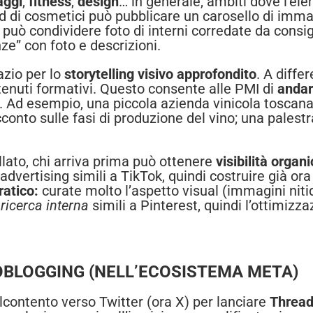
aggi
,
fitness
,
design
… in generale, ambiti dove l’el
nd di cosmetici può pubblicare un carosello di imma
può condividere foto di interni corredate da consigl
nze” con foto e descrizioni.
zio per lo
storytelling visivo approfondito
. A diffe
tenuti formativi. Questo consente alle PMI di
andar
. Ad esempio, una piccola azienda vinicola toscana
to sulle fasi di produzione del vino; una palestra
lato, chi arriva prima può ottenere
visibilità organ
advertising simili a TikTok, quindi costruire già o
ratico:
curate molto l’aspetto visual (immagini niti
i
ricerca interna
simili a Pinterest, quindi l’ottimizz
OBLOGGING (NELL’ECOSISTEMA META)
lcontento verso Twitter (ora X) per lanciare
Threa