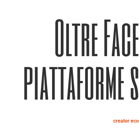
Oltre Fac
piattaforme s
creator ec