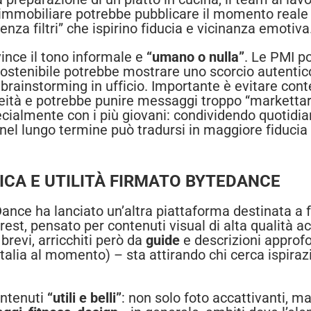
 immobiliare potrebbe pubblicare il momento reale d
za filtri” che ispirino fiducia e vicinanza emotiva
ince il tono informale e
“umano o nulla”
. Le PMI po
ostenibile potrebbe mostrare uno scorcio autentico
brainstorming in ufficio. Importante è evitare conten
tà e potrebbe punire messaggi troppo “markettari”.
ecialmente con i più giovani: condividendo quotidi
nel lungo termine può tradursi in maggiore fiducia 
TICA E UTILITÀ FIRMATO BYTEDANCE
ance ha lanciato un’altra piattaforma destinata a f
est, pensato per contenuti visual di alta qualità a
brevi, arricchiti però da
guide
e descrizioni approf
Italia al momento) – sta attirando chi cerca ispiraz
ntenuti
“utili e belli”
: non solo foto accattivanti, ma