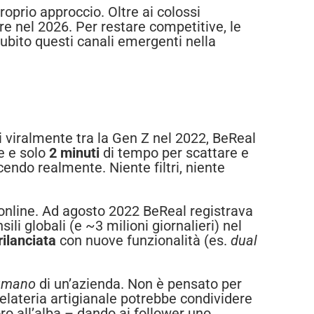
oprio approccio. Oltre ai colossi
 nel 2026. Per restare competitive, le
subito questi canali emergenti nella
si viralmente tra la Gen Z nel 2022, BeReal
e e solo
2 minuti
di tempo per scattare e
endo realmente. Niente filtri, niente
 online. Ad agosto 2022 BeReal registrava
ili globali (e ~3 milioni giornalieri) nel
rilanciata
con nuove funzionalità (es.
dual
 umano
di un’azienda. Non è pensato per
elateria artigianale potrebbe condividere
oro all’alba – dando ai follower uno