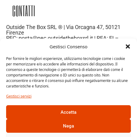
CONTATTI
Outside The Box SRL ® | Via Orcagna 47, 50121
Firenze
PEC: posta@pec.outsidetheboxsrl.it | REA: FI –
669971| P.IVA: 06969740486
Gestisci Consenso
Capitale Sociale: 10.000€
Per fornire le migliori esperienze, utilizziamo tecnologie come i cookie
per memorizzare e/o accedere alle informazioni del dispositivo. Il
consenso a queste tecnologie ci permetterà di elaborare dati come il
comportamento di navigazione o ID unici su questo sito. Non
acconsentire o ritirare il consenso può influire negativamente su alcune
caratteristiche e funzioni.
Gestisci servizi
Accetta
Trattamento dei dati personali
Cookie Policy
Nega
Gestione dati personali