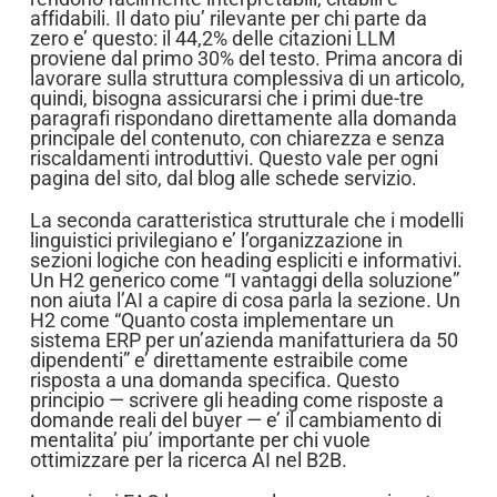
affidabili. Il dato piu’ rilevante per chi parte da
zero e’ questo: il 44,2% delle citazioni LLM
proviene dal primo 30% del testo. Prima ancora di
lavorare sulla struttura complessiva di un articolo,
quindi, bisogna assicurarsi che i primi due-tre
paragrafi rispondano direttamente alla domanda
principale del contenuto, con chiarezza e senza
riscaldamenti introduttivi. Questo vale per ogni
pagina del sito, dal blog alle schede servizio.
La seconda caratteristica strutturale che i modelli
linguistici privilegiano e’ l’organizzazione in
sezioni logiche con heading espliciti e informativi.
Un H2 generico come “I vantaggi della soluzione”
non aiuta l’AI a capire di cosa parla la sezione. Un
H2 come “Quanto costa implementare un
sistema ERP per un’azienda manifatturiera da 50
dipendenti” e’ direttamente estraibile come
risposta a una domanda specifica. Questo
principio — scrivere gli heading come risposte a
domande reali del buyer — e’ il cambiamento di
mentalita’ piu’ importante per chi vuole
ottimizzare per la ricerca AI nel B2B.