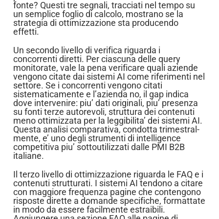
fonte? Questi tre segnali, tracciati nel tempo su
un semplice foglio di calcolo, mostrano se la
strategia di ottimizzazione sta producendo
effetti.
Un secondo livello di verifica riguarda i
concorrenti diretti. Per ciascuna delle query
monitorate, vale la pena verificare quali aziende
vengono citate dai sistemi AI come riferimenti nel
settore. Se i concorrenti vengono citati
sistematicamente e l’azienda no, il gap indica
dove intervenire: piu’ dati originali, piu’ presenza
su fonti terze autorevoli, struttura dei contenuti
meno ottimizzata per la leggibilita’ dei sistemi AI.
Questa analisi comparativa, condotta trimestral-
mente, e’ uno degli strumenti di intelligence
competitiva piu’ sottoutilizzati dalle PMI B2B
italiane.
Il terzo livello di ottimizzazione riguarda le FAQ e i
contenuti strutturati. I sistemi AI tendono a citare
con maggiore frequenza pagine che contengono
risposte dirette a domande specifiche, formattate
in modo da essere facilmente estraibili.
Aggiungere una sezione FAQ alle pagine di