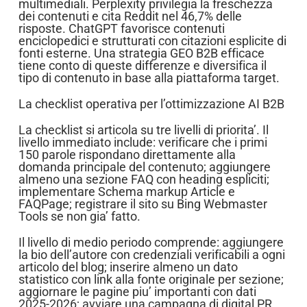
multimediali. Perplexity privilegia la freschezza
dei contenuti e cita Reddit nel 46,7% delle
risposte. ChatGPT favorisce contenuti
enciclopedici e strutturati con citazioni esplicite di
fonti esterne. Una strategia GEO B2B efficace
tiene conto di queste differenze e diversifica il
tipo di contenuto in base alla piattaforma target.
La checklist operativa per l’ottimizzazione AI B2B
La checklist si articola su tre livelli di priorita’. Il
livello immediato include: verificare che i primi
150 parole rispondano direttamente alla
domanda principale del contenuto; aggiungere
almeno una sezione FAQ con heading espliciti;
implementare Schema markup Article e
FAQPage; registrare il sito su Bing Webmaster
Tools se non gia’ fatto.
Il livello di medio periodo comprende: aggiungere
la bio dell’autore con credenziali verificabili a ogni
articolo del blog; inserire almeno un dato
statistico con link alla fonte originale per sezione;
aggiornare le pagine piu’ importanti con dati
2025-2026; avviare una campagna di digital PR