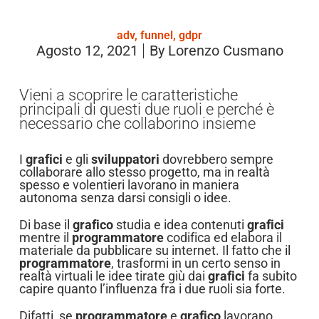
adv
,
funnel
,
gdpr
Agosto 12, 2021
By
Lorenzo Cusmano
Vieni a scoprire le caratteristiche
principali di questi due ruoli e perché è
necessario che collaborino insieme
I
grafici
e gli
sviluppatori
dovrebbero sempre
collaborare allo stesso progetto, ma in realtà
spesso e volentieri lavorano in maniera
autonoma senza darsi consigli o idee.
Di base il
grafico
studia e idea contenuti
grafici
mentre il
programmatore
codifica ed elabora il
materiale da pubblicare su internet. Il fatto che il
programmatore
, trasformi in un certo senso in
realtà virtuali le idee tirate giù dai
grafici
fa subito
capire quanto l’influenza fra i due ruoli sia forte.
Difatti, se
programmatore
e
grafico
lavorano