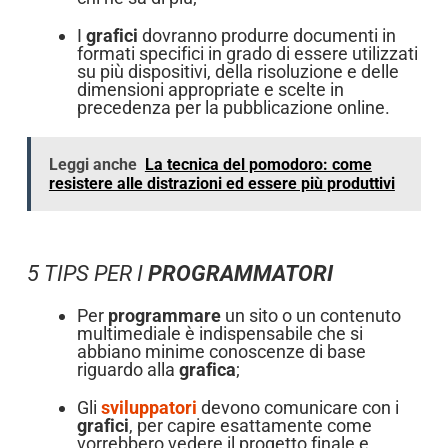
I
grafici
dovranno produrre documenti in
formati specifici in grado di essere utilizzati
su più dispositivi, della risoluzione e delle
dimensioni appropriate e scelte in
precedenza per la pubblicazione online.
Leggi anche
La tecnica del pomodoro: come
resistere alle distrazioni ed essere più produttivi
5 TIPS PER I
PROGRAMMATORI
Per
programmare
un sito o un contenuto
multimediale è indispensabile che si
abbiano minime conoscenze di base
riguardo alla
grafica
;
Gli
sviluppatori
devono comunicare con i
grafici
, per capire esattamente come
vorrebbero vedere il progetto finale e