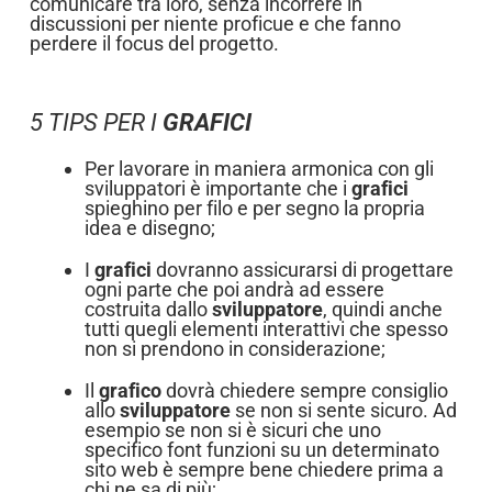
comunicare tra loro, senza incorrere in
discussioni per niente proficue e che fanno
perdere il focus del progetto.
5 TIPS PER I
GRAFICI
Per lavorare in maniera armonica con gli
sviluppatori è importante che i
grafici
spieghino per filo e per segno la propria
idea e disegno;
I
grafici
dovranno assicurarsi di progettare
ogni parte che poi andrà ad essere
costruita dallo
sviluppatore
, quindi anche
tutti quegli elementi interattivi che spesso
non si prendono in considerazione;
Il
grafico
dovrà chiedere sempre consiglio
allo
sviluppatore
se non si sente sicuro. Ad
esempio se non si è sicuri che uno
specifico font funzioni su un determinato
sito web è sempre bene chiedere prima a
chi ne sa di più;