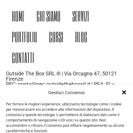
HOME
CHI SIAMO
SERVIZI
PORTFOLIO
CORSI
BLOG
CONTATTI
Outside The Box SRL ® | Via Orcagna 47, 50121
Firenze
PEC: posta@pec.outsidetheboxsrl.it | REA: FI –
669971| P.IVA: 06969740486
Gestisci Consenso
Capitale Sociale: 10.000€
Per fornire le migliori esperienze, utilizziamo tecnologie come i cookie
per memorizzare e/o accedere alle informazioni del dispositivo. Il
consenso a queste tecnologie ci permetterà di elaborare dati come il
comportamento di navigazione o ID unici su questo sito. Non
acconsentire o ritirare il consenso può influire negativamente su alcune
caratteristiche e funzioni.