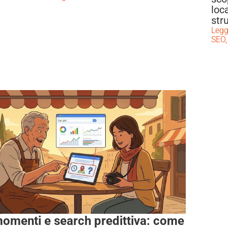
loc
str
Legg
SEO,
omenti e search predittiva: come