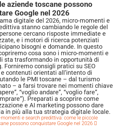
ole aziende toscane possono
tare Google nel 2026
ama digitale del 2026, micro-momenti e
redittiva stanno cambiando le regole del
 persone cercano risposte immediate e
zate, e i motori di ricerca potenziati
nticipano bisogni e domande. In questo
scopriremo cosa sono i micro-momenti e
li sta trasformando in opportunità di
. Forniremo consigli pratici su SEO
 e contenuti orientati all’intento di
aiutando le PMI toscane – dal turismo
anato – a farsi trovare nei momenti chiave
apere”, “voglio andare”, “voglio fare”,
omprare”). Preparati a scoprire come
zzazione e AI marketing possono dare
 in più alla tua strategia digitale locale.
-momenti e search predittiva: come le piccole
cane possono conquistare Google nel 2026