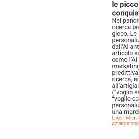
le picc
conquis
Nel panor
ricerca p
gioco. Le
personaliz
dall’AI a
articolo 
come l’AI 
marketing
predittiva
ricerca, 
all’artigi
(“voglio s
“voglio c
personali
una marcia
Leggi: Micro
aziende tos