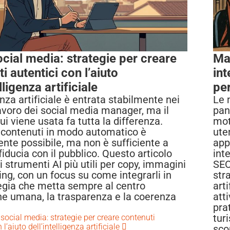
ocial media: strategie per creare
Mar
i autentici con l’aiuto
int
lligenza artificiale
pe
enza artificiale è entrata stabilmente nei
Le 
lavoro dei social media manager, ma il
pan
i viene usata fa tutta la differenza.
mot
contenuti in modo automatico è
ute
nte possibile, ma non è sufficiente a
app
fiducia con il pubblico. Questo articolo
int
i strumenti AI più utili per copy, immagini
SEO
ing, con un focus su come integrarli in
stra
egia che metta sempre al centro
art
one umana, la trasparenza e la coerenza
att
.
pra
turi
i social media: strategie per creare contenuti
 l’aiuto dell’intelligenza artificiale
sco