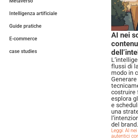
Metaverso
Intelligenza artificiale
Guide pratiche
AI nei s
E-commerce
contenut
dell’inte
case studies
L’intellig
flussi di 
modo in cu
Generare 
tecnicame
costruire 
esplora gl
e schedul
una strat
l’intenzi
del brand
Leggi: AI ne
autentici con