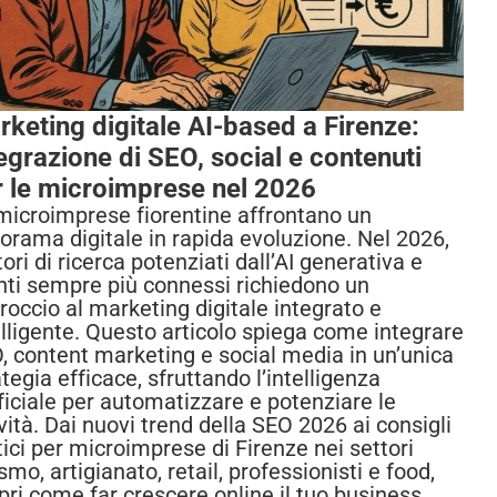
keting digitale AI-based a Firenze:
egrazione di SEO, social e contenuti
r le microimprese nel 2026
microimprese fiorentine affrontano un
orama digitale in rapida evoluzione. Nel 2026,
ori di ricerca potenziati dall’AI generativa e
nti sempre più connessi richiedono un
roccio al marketing digitale integrato e
elligente. Questo articolo spiega come integrare
, content marketing e social media in un’unica
tegia efficace, sfruttando l’intelligenza
ificiale per automatizzare e potenziare le
ività. Dai nuovi trend della SEO 2026 ai consigli
tici per microimprese di Firenze nei settori
smo, artigianato, retail, professionisti e food,
pri come far crescere online il tuo business