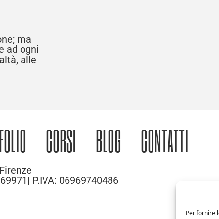
ione; ma
re ad ogni
ltà, alle
FOLIO
CORSI
BLOG
CONTATTI
Firenze
 669971| P.IVA: 06969740486
Per fornire 