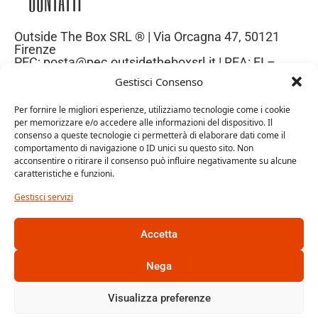
Outside The Box SRL ® | Via Orcagna 47, 50121
Firenze
PEC: posta@pec.outsidetheboxsrl.it | REA: FI –
669971| P.IVA: 06969740486
Gestisci Consenso
Capitale Sociale: 10.000€
Per fornire le migliori esperienze, utilizziamo tecnologie come i cookie
per memorizzare e/o accedere alle informazioni del dispositivo. Il
consenso a queste tecnologie ci permetterà di elaborare dati come il
comportamento di navigazione o ID unici su questo sito. Non
acconsentire o ritirare il consenso può influire negativamente su alcune
caratteristiche e funzioni.
Gestisci servizi
Accetta
Trattamento dei dati personali
Cookie Policy
Nega
Gestione dati personali
Visualizza preferenze