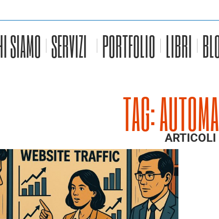
HI SIAMO
SERVIZI
PORTFOLIO
LIBRI
BL
TAG: AUTOMA
ARTICOLI