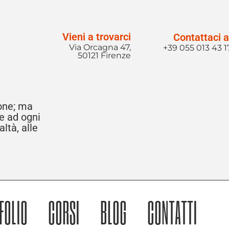
Vieni a trovarci
Contattaci a
Via Orcagna 47,
+39 055 013 43 1
50121 Firenze
ione; ma
re ad ogni
ltà, alle
FOLIO
CORSI
BLOG
CONTATTI