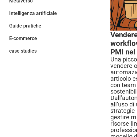
Metaverso
Intelligenza artificiale
Guide pratiche
Vendere
E-commerce
workflo
PMI nel
case studies
Una picco
vendere o
automazio
articolo 
con team 
sostenibi
Dall’autom
all’uso di
strategie
gestire m
risorse li
profession
modello d