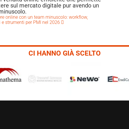
ere sul mercato digitale pur avendo un
minuscolo.
ere online con un team minuscolo: workflow,
 e strumenti per PMI nel 2026
CI HANNO GIÀ SCELTO