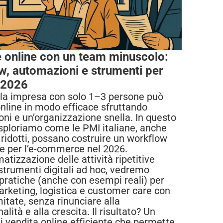
 online con un team minuscolo:
w, automazioni e strumenti per
 2026
la impresa con solo 1–3 persone può
nline in modo efficace sfruttando
ni e un’organizzazione snella. In questo
esploriamo come le PMI italiane, anche
ridotti, possano costruire un workflow
le per l’e-commerce nel 2026.
atizzazione delle attività ripetitive
 strumenti digitali ad hoc, vedremo
 pratiche (anche con esempi reali) per
arketing, logistica e customer care con
mitate, senza rinunciare alla
alità e alla crescita. Il risultato? Un
i vendita online efficiente che permette