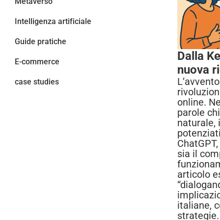
Metaverso
Intelligenza artificiale
Guide pratiche
Dalla K
E-commerce
nuova r
L’avvento
case studies
rivoluzio
online. Ne
parole ch
naturale,
potenziat
ChatGPT,
sia il com
funzionam
articolo 
“dialogand
implicazi
italiane,
strategie.