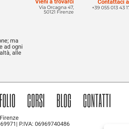
Vieni a trovarci
Contattaci a
Via Orcagna 47,
+39 055 013 43 1
50121 Firenze
ione; ma
re ad ogni
ltà, alle
FOLIO
CORSI
BLOG
CONTATTI
Firenze
 669971| P.IVA: 06969740486