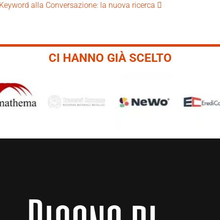
 Keyword alla Conversazione: la nuova ricerca
CI HANNO GIÀ SCELTO