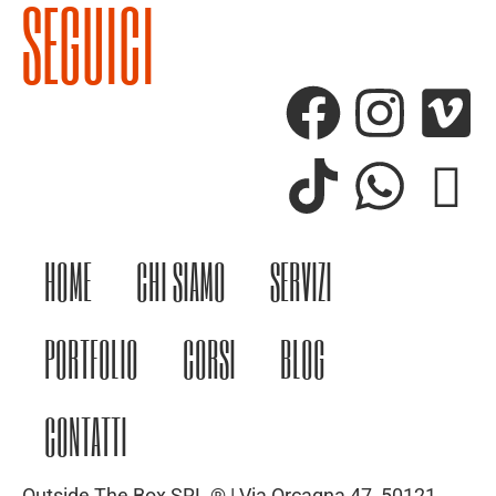
SEGUICI
HOME
CHI SIAMO
SERVIZI
PORTFOLIO
CORSI
BLOG
CONTATTI
Outside The Box SRL ® | Via Orcagna 47, 50121