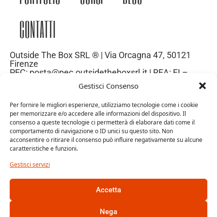
CONTATTI
Outside The Box SRL ® | Via Orcagna 47, 50121
Firenze
PEC: posta@pec.outsidetheboxsrl.it | REA: FI –
669971| P.IVA: 06969740486
Gestisci Consenso
Capitale Sociale: 10.000€
Per fornire le migliori esperienze, utilizziamo tecnologie come i cookie
per memorizzare e/o accedere alle informazioni del dispositivo. Il
consenso a queste tecnologie ci permetterà di elaborare dati come il
comportamento di navigazione o ID unici su questo sito. Non
acconsentire o ritirare il consenso può influire negativamente su alcune
caratteristiche e funzioni.
Gestisci servizi
Accetta
Trattamento dei dati personali
Cookie Policy
Nega