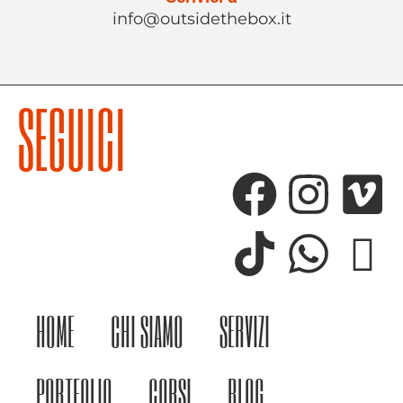
info@outsidethebox.it
SEGUICI
HOME
CHI SIAMO
SERVIZI
PORTFOLIO
CORSI
BLOG