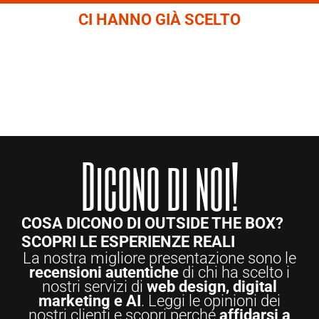
CI HANNO GIÀ SCELTO
Dicono di noi!
COSA DICONO DI OUTSIDE THE BOX?
SCOPRI LE ESPERIENZE REALI
La nostra migliore presentazione sono le
recensioni autentiche
di chi ha scelto i
nostri servizi di
web design, digital
marketing e AI
. Leggi le opinioni dei
nostri clienti e scopri perché
affidarsi a