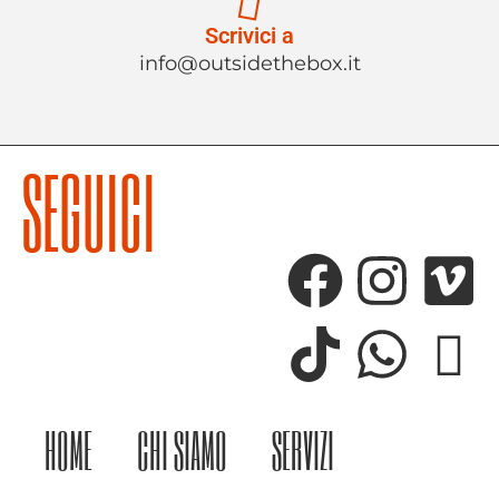
Scrivici a
info@outsidethebox.it
SEGUICI
HOME
CHI SIAMO
SERVIZI