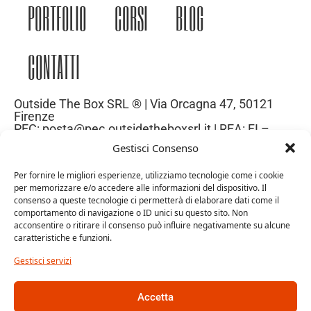
PORTFOLIO
CORSI
BLOG
CONTATTI
Outside The Box SRL ® | Via Orcagna 47, 50121
Firenze
PEC: posta@pec.outsidetheboxsrl.it | REA: FI –
669971| P.IVA: 06969740486
Gestisci Consenso
Capitale Sociale: 10.000€
Per fornire le migliori esperienze, utilizziamo tecnologie come i cookie
per memorizzare e/o accedere alle informazioni del dispositivo. Il
consenso a queste tecnologie ci permetterà di elaborare dati come il
comportamento di navigazione o ID unici su questo sito. Non
acconsentire o ritirare il consenso può influire negativamente su alcune
caratteristiche e funzioni.
Gestisci servizi
Accetta