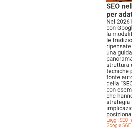
SEO nell
per ada
Nel 2026 
con Googl
la modalit
le tradiz
ripensate.
una guida
panorama,
struttura 
tecniche p
fonte aut
della “SEO
con esemp
che hanno
strategia 
implicazio
posiziona
Leggi: SEO ne
Google SGE