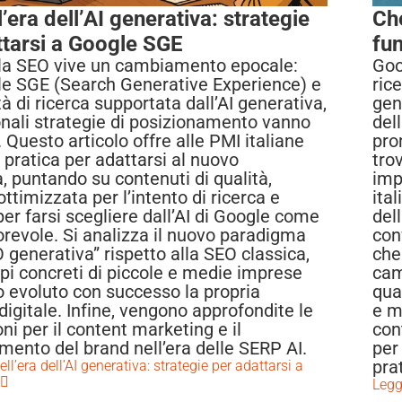
’era dell’AI generativa: strategie
Ch
ttarsi a Google SGE
fu
la SEO vive un cambiamento epocale:
Goo
e SGE (Search Generative Experience) e
rice
à di ricerca supportata dall’AI generativa,
gen
ionali strategie di posizionamento vanno
del
 Questo articolo offre alle PMI italiane
pro
 pratica per adattarsi al nuovo
tro
 puntando su contenuti di qualità,
imp
ottimizzata per l’intento di ricerca e
ital
er farsi scegliere dall’AI di Google come
del
orevole. Si analizza il nuovo paradigma
con
 generativa” rispetto alla SEO classica,
che
i concreti di piccole e medie imprese
cam
 evoluto con successo la propria
qua
digitale. Infine, vengono approfondite le
e m
ni per il content marketing e il
con
mento del brand nell’era delle SERP AI.
per
pra
ll’era dell’AI generativa: strategie per adattarsi a
Legg