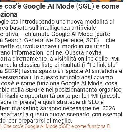
e cos’è Google AI Mode (SGE) e come
nziona
gle sta introducendo una nuova modalità di
rca basata sull’intelligenza artificiale
erativa – chiamata Google AI Mode (parte
la Search Generative Experience, SGE) – che
mette di rivoluzionare il modo in cui utenti
vano informazioni online. Questa novità
atta direttamente la visibilità online delle PMI
iane: la classica lista di risultati (i “10 link blu”
la SERP) lascia spazio a risposte AI sintetiche e
versazionali. In questo articolo analizziamo
 cos’è e come funziona Google AI Mode, cosa
bia nella SERP e nel posizionamento organico,
li rischi e opportunità porta per le PMI (piccole
edie imprese) e quali strategie di SEO e
tent marketing saranno necessarie nel 2026
 adattarsi a questo nuovo scenario, con esempi
tici per prepararsi al meglio.
i: Che cos’è Google AI Mode (SGE) e come funziona