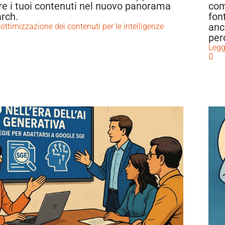
re i tuoi contenuti nel nuovo panorama
com
arch.
fon
anc
 ottimizzazione dei contenuti per le intelligenze
per
Leggi