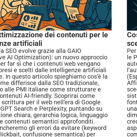
timizzazione dei contenuti per le
Cos
nze artificiali
sce
la SEO evolve grazie alla GAIO
Per
ve AI Optimization): un nuovo approccio
le 
er far sì che i contenuti web vengano
aut
resi e scelti dalle intelligenze artificiali
l’a
e. In questo articolo spieghiamo cos’è la
(Es
me differisce dalla SEO tradizionale,
Aff
 alle PMI italiane come strutturare e
sce
ontenuti AI-friendly. Scoprirai come
sist
scrittura per il web nell’era di Google
font
GPT Search e Perplexity, puntando su
una
ione chiara, gerarchia logica, linguaggio
dim
e contenuti semantici approfonditi.
cre
encheremo gli errori da evitare (keyword
aspe
clickbait, confusione semantica) per
com