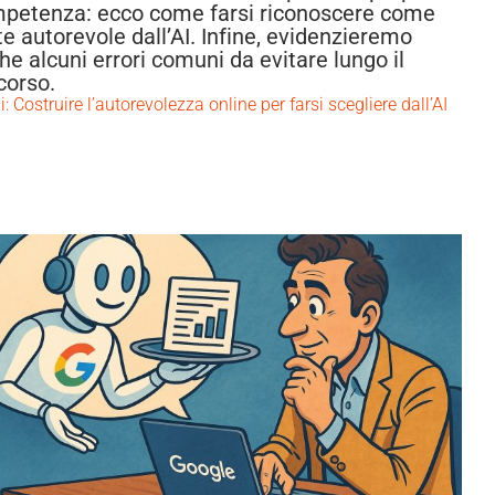
petenza: ecco come farsi riconoscere come
te autorevole dall’AI. Infine, evidenzieremo
he alcuni errori comuni da evitare lungo il
corso.
: Costruire l’autorevolezza online per farsi scegliere dall’AI