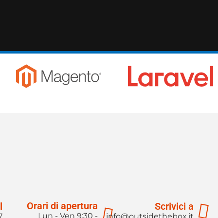
Orari di apertura
l
Scrivici a
Lun - Ven 9:30 -
7
info@outsidethebox.it