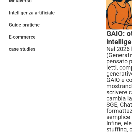
Metaverso
Intelligenza artificiale
Guide pratiche
GAIO: ot
E-commerce
intellige
Nel 2026 
case studies
(Generati
pensato p
letti, comp
generativ
GAIO e co
mostrando
scrivere c
cambia la 
SGE, Chat
formattaz
semplice 
Infine, el
stuffing, 