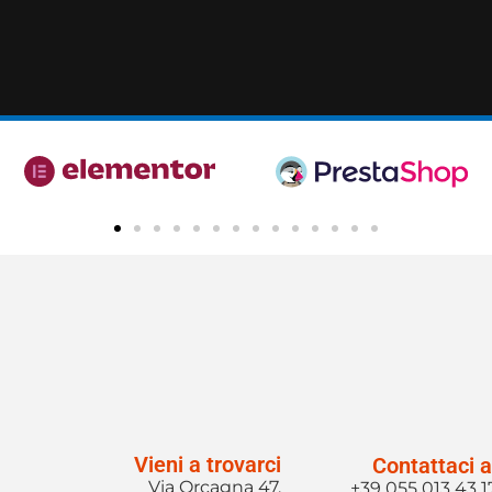
Vieni a trovarci
Contattaci a
Via Orcagna 47,
+39 055 013 43 1