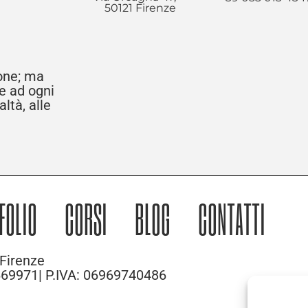
50121 Firenze
ione; ma
re ad ogni
ltà, alle
FOLIO
CORSI
BLOG
CONTATTI
Firenze
 669971| P.IVA: 06969740486