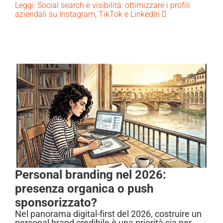
Leggi: Social search e visibilità: ottimizzare i profili
aziendali su Instagram, TikTok e LinkedIn
Personal branding nel 2026:
presenza organica o push
sponsorizzato?
Nel panorama digital-first del 2026, costruire un
personal brand credibile è una priorità sia per