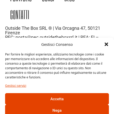
CONTATTI
Outside The Box SRL ® | Via Orcagna 47, 50121
Firenze
PEC: posta@pec.outsidetheboxsrl.it | REA: FI –
669971| P.IVA: 06969740486
Gestisci Consenso
Capitale Sociale: 10.000€
Per fornire le migliori esperienze, utilizziamo tecnologie come i cookie
per memorizzare e/o accedere alle informazioni del dispositivo. Il
consenso a queste tecnologie ci permetterà di elaborare dati come il
comportamento di navigazione o ID unici su questo sito. Non
acconsentire o ritirare il consenso può influire negativamente su alcune
caratteristiche e funzioni.
Gestisci servizi
Accetta
Trattamento dei dati personali
Cookie Policy
Nega