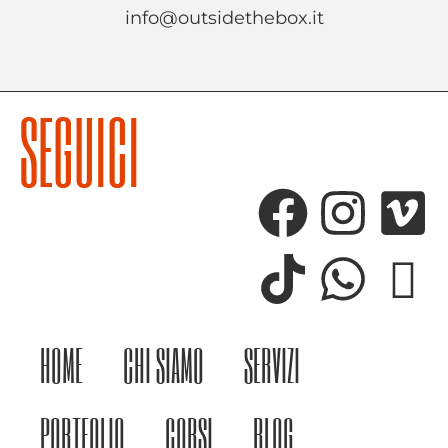
info@outsidethebox.it
SEGUICI
HOME
CHI SIAMO
SERVIZI
PORTFOLIO
CORSI
BLOG