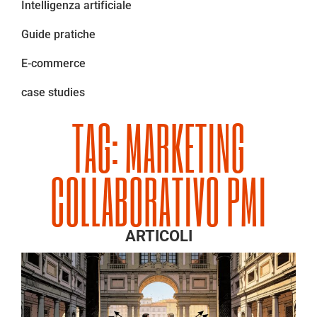
Intelligenza artificiale
Guide pratiche
E-commerce
case studies
TAG: MARKETING
COLLABORATIVO PMI
ARTICOLI