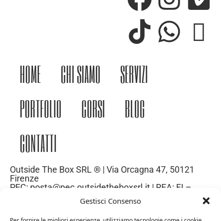
HOME
CHI SIAMO
SERVIZI
PORTFOLIO
CORSI
BLOG
CONTATTI
Outside The Box SRL ® | Via Orcagna 47, 50121
Firenze
PEC: posta@pec.outsidetheboxsrl.it | REA: FI –
669971| P.IVA: 06969740486
Gestisci Consenso
Capitale Sociale: 10.000€
Per fornire le migliori esperienze, utilizziamo tecnologie come i cookie