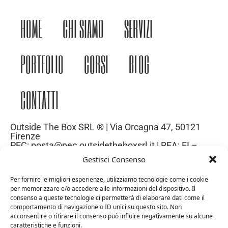
HOME
CHI SIAMO
SERVIZI
PORTFOLIO
CORSI
BLOG
CONTATTI
Outside The Box SRL ® | Via Orcagna 47, 50121
Firenze
PEC: posta@pec.outsidetheboxsrl.it | REA: FI –
669971| P.IVA: 06969740486
Gestisci Consenso
Capitale Sociale: 10.000€
Per fornire le migliori esperienze, utilizziamo tecnologie come i cookie
per memorizzare e/o accedere alle informazioni del dispositivo. Il
consenso a queste tecnologie ci permetterà di elaborare dati come il
comportamento di navigazione o ID unici su questo sito. Non
acconsentire o ritirare il consenso può influire negativamente su alcune
caratteristiche e funzioni.