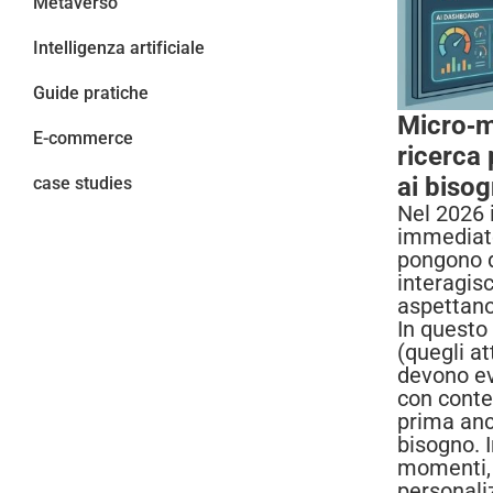
Metaverso
Intelligenza artificiale
Guide pratiche
Micro‑m
E-commerce
ricerca 
ai bisog
case studies
Nel 2026 
immediate
pongono d
interagisc
aspettano 
In questo
(quegli at
devono ev
con conte
prima anc
bisogno. 
momenti, 
personali