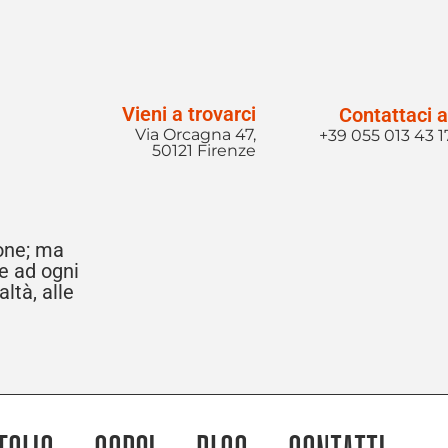
Vieni a trovarci
Contattaci a
Via Orcagna 47,
+39 055 013 43 1
50121 Firenze
ione; ma
re ad ogni
ltà, alle