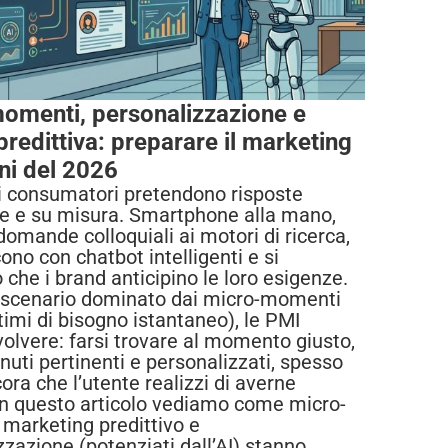
omenti, personalizzazione e
predittiva: preparare il marketing
ni del 2026
i consumatori pretendono risposte
 e su misura. Smartphone alla mano,
omande colloquiali ai motori di ricerca,
ono con chatbot intelligenti e si
che i brand anticipino le loro esigenze.
 scenario dominato dai micro-momenti
timi di bisogno istantaneo), le PMI
olvere: farsi trovare al momento giusto,
nuti pertinenti e personalizzati, spesso
ora che l’utente realizzi di averne
In questo articolo vediamo come micro-
marketing predittivo e
zzazione (potenziati dall’AI) stanno