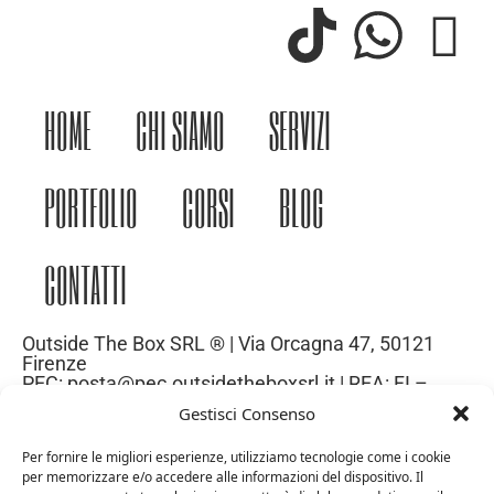
HOME
CHI SIAMO
SERVIZI
PORTFOLIO
CORSI
BLOG
CONTATTI
Outside The Box SRL ® | Via Orcagna 47, 50121
Firenze
PEC: posta@pec.outsidetheboxsrl.it | REA: FI –
669971| P.IVA: 06969740486
Gestisci Consenso
Capitale Sociale: 10.000€
Per fornire le migliori esperienze, utilizziamo tecnologie come i cookie
per memorizzare e/o accedere alle informazioni del dispositivo. Il