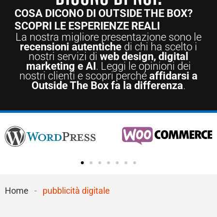
COSA DICONO DI OUTSIDE THE BOX?
SCOPRI LE ESPERIENZE REALI
La nostra migliore presentazione sono le
recensioni autentiche
di chi ha scelto i
nostri servizi di
web design, digital
marketing e AI
. Leggi le opinioni dei
nostri clienti e scopri perché
affidarsi a
Outside The Box fa la differenza
.
Home
-
pubblicità digitale