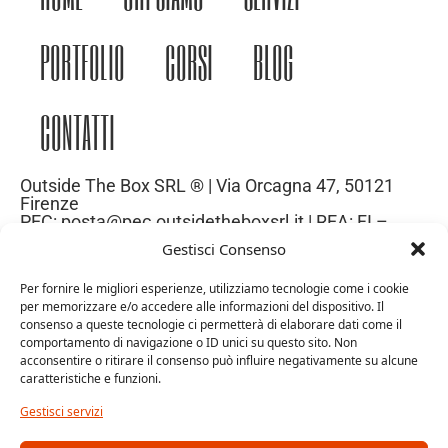
PORTFOLIO
CORSI
BLOG
CONTATTI
Outside The Box SRL ® | Via Orcagna 47, 50121
Firenze
PEC: posta@pec.outsidetheboxsrl.it | REA: FI –
669971| P.IVA: 06969740486
Gestisci Consenso
Capitale Sociale: 10.000€
Per fornire le migliori esperienze, utilizziamo tecnologie come i cookie
per memorizzare e/o accedere alle informazioni del dispositivo. Il
consenso a queste tecnologie ci permetterà di elaborare dati come il
comportamento di navigazione o ID unici su questo sito. Non
acconsentire o ritirare il consenso può influire negativamente su alcune
caratteristiche e funzioni.
Gestisci servizi