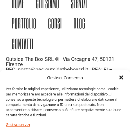
HOME
CHI SIAMO
SERVIZI
PORTFOLIO
CORSI
BLOG
CONTATTI
Outside The Box SRL ® | Via Orcagna 47, 50121
Firenze
PEC: posta@pec.outsidetheboxsrl.it | REA: FI –
669971| P.IVA: 06969740486
Gestisci Consenso
Capitale Sociale: 10.000€
Per fornire le migliori esperienze, utilizziamo tecnologie come i cookie
per memorizzare e/o accedere alle informazioni del dispositivo. Il
consenso a queste tecnologie ci permetterà di elaborare dati come il
comportamento di navigazione o ID unici su questo sito. Non
acconsentire o ritirare il consenso può influire negativamente su alcune
caratteristiche e funzioni.
Gestisci servizi