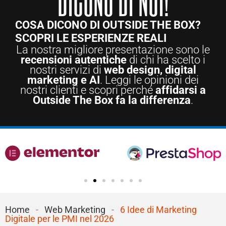
COSA DICONO DI OUTSIDE THE BOX?
SCOPRI LE ESPERIENZE REALI
La nostra migliore presentazione sono le
recensioni autentiche
di chi ha scelto i
nostri servizi di
web design, digital
marketing e AI
. Leggi le opinioni dei
nostri clienti e scopri perché
affidarsi a
Outside The Box fa la differenza
.
Home
-
Web Marketing
-
6 Idee di Marketing
Digitale per le PMI nel 2026