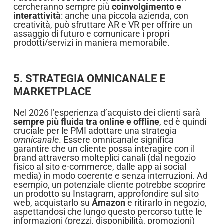
cercheranno sempre più
coinvolgimento e
interattività
: anche una piccola azienda, con
creatività, può sfruttare AR e VR per offrire un
assaggio di futuro e comunicare i propri
prodotti/servizi in maniera memorabile.
5. STRATEGIA OMNICANALE E
MARKETPLACE
Nel 2026 l’esperienza d’acquisto dei clienti sarà
sempre più fluida tra online e offline
, ed è quindi
cruciale per le PMI adottare una strategia
omnicanale
. Essere omnicanale significa
garantire che un cliente possa interagire con il
brand attraverso molteplici canali (dal negozio
fisico al sito e-commerce, dalle app ai social
media) in modo coerente e senza interruzioni. Ad
esempio, un potenziale cliente potrebbe scoprire
un prodotto su Instagram, approfondire sul sito
web, acquistarlo su
Amazon
e ritirarlo in negozio,
aspettandosi che lungo questo percorso tutte le
informazioni (prezzi, disponibilità, promozioni)