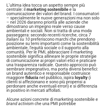
L’ultima idea tocca un aspetto sempre più
centrale: il
marketing sostenibile
e la
comunicazione dei valori del brand. I consumatori
– specialmente le nuove generazioni ma non solo
– nel 2026 daranno priorità alle aziende che
dimostrano un impegno reale verso cause
ambientali e sociali. Non si tratta di una moda
passeggera: secondo recenti ricerche, circa
7
italiani su 10
preferiscono marchi che prendono
posizione su temi importanti come la sostenibilità
ambientale, l’equità sociale o il supporto alla
comunità. Per le PMI, abbracciare il marketing
sostenibile significa allineare le proprie strategie
di comunicazione ai propri valori etici e praticare
una trasparenza radicale. Questo approccio può
sembrare impegnativo, ma porta diversi benefici:
un brand autentico e responsabile costruisce
maggiore
fiducia
nel pubblico, ispira
loyalty
(i
clienti si affezionano e sono più propensi a
perdonare anche eventuali errori) e si differenzia
in positivo in mercati affollati.
Alcune azioni concrete di marketing sostenibile e
brand activism
che una PMI potrebbe