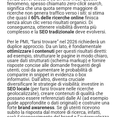
fenomeno, spesso chiamato
zero-click search
,
significa che una quota sempre maggiore di
ricerche non genera traffico verso i siti: si stima
che quasi il
60% delle ricerche online
finisca
senza alcun clic verso risultati organici. Di
conseguenza, ottenere visibilità diventa più
complesso e la
SEO tradizionale
deve evolversi.
Per le PMI, “farsi trovare” nel 2026 richiederà un
duplice approccio. Da un lato, è fondamentale
ottimizzare i contenuti
per questi risultati diretti:
ad esempio, strutturare le pagine in modo chiaro,
usare dati strutturati (schema markup) e fornire
risposte concise alle domande frequenti degli
utenti, così da aumentare le probabilità di
comparire in snippet in evidenza o box
informativi. Dall’altro, diventa cruciale
diversificare le strategie di visibilità: investire in
SEO locale
(per farsi trovare nelle ricerche
geolocalizzate), creare contenuti di qualità che
possano essere referenziati dalle AI (ad esempio
guide approfondite o dati originali) e costruire una
forte
brand awareness
. Se gli utenti ricevono
subito la risposta dal motore di ricerca, infatti,
sarà il riconoscimento del brand e l’autorevolezza