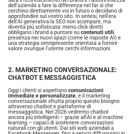
dell’azienda a fare la differenza nel far sì che
cerchino direttamente voi in futuro o decidano di
approfondire sul vostro sito. In sintesi, nell’era
dell’AI generativa la SEO non scompare, ma
diventa più sofisticata: meno click diretti
obbligano i brand a puntare su
contenuti utili
,
presenza nei nuovi spazi (come le risposte AI) e
una strategia omnipresente orientata a fornire
valore ovunque l’utente cerchi informazioni.
2. MARKETING CONVERSAZIONALE:
CHATBOT E MESSAGGISTICA
Oggi i clienti si aspettano
comunicazioni
immediate e personalizzate
, e il marketing
conversazionale sfrutta proprio questo bisogno
attraverso chatbot e piattaforme di
messaggistica. Nel 2026 vedremo chatbot
ancora più intelligenti – grazie all’AI e al machine
learning – capaci di sostenere conversazioni
naturali con gli utenti. Dai siti web aziendali a
Facebook Messenger, fino a servizi diffusissimi in