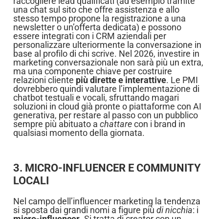
raccogliere lead qualificati (ad esempio tramite
una chat sul sito che offre assistenza e allo
stesso tempo propone la registrazione a una
newsletter o un’offerta dedicata) e possono
essere integrati con i CRM aziendali per
personalizzare ulteriormente la conversazione in
base al profilo di chi scrive. Nel 2026, investire in
marketing conversazionale non sarà più un extra,
ma una componente chiave per costruire
relazioni cliente
più dirette e interattive
. Le PMI
dovrebbero quindi valutare l’implementazione di
chatbot testuali e vocali, sfruttando magari
soluzioni in cloud già pronte o piattaforme con AI
generativa, per restare al passo con un pubblico
sempre più abituato a
chattare
con i brand in
qualsiasi momento della giornata.
3. MICRO-INFLUENCER E COMMUNITY
LOCALI
Nel campo dell’influencer marketing la tendenza
si sposta dai grandi nomi a figure più
di nicchia
: i
micro-influencer
. Si tratta di creator con un