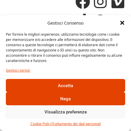
Gestisci Consenso
Per fornire le migliori esperienze, utilizziamo tecnologie come i cookie
per memorizzare e/o accedere alle informazioni del dispositivo. Il
HOME
CHI SIAMO
SERVIZI
consenso a queste tecnologie ci permetterà di elaborare dati come il
comportamento di navigazione o ID unici su questo sito. Non
acconsentire o ritirare il consenso può influire negativamente su alcune
caratteristiche e funzioni.
PORTFOLIO
CORSI
BLOG
Gestisci servizi
CONTATTI
Accetta
Nega
Outside The Box SRL ® | Via Orcagna 47, 50121
Firenze
Visualizza preferenze
PEC: posta@pec.outsidetheboxsrl.it | REA: FI –
669971| P.IVA: 06969740486
Capitale Sociale: 10.000€
Cookie Policy
Trattamento dei dati personali