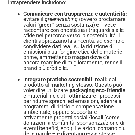
intraprendere includono:
Comunicare con trasparenza e autenticità:
evitare il
greenwashing
(ovvero proclamare
valori “green” senza sostanza) e invece
raccontare con onestà sia i traguardi sia le
sfide nel percorso verso la sostenibilità. I
clienti apprezzano la sincerità: ad esempio
condividere dati reali sulla riduzione di
emissioni o sull’origine etica delle materie
prime, ammettendo magari dove c’è
ancora margine di miglioramento, rende il
brand più credibile.
Integrare pratiche sostenibili reali:
dal
prodotto al marketing stesso. Questo può
voler dire utilizzare
packaging eco-friendly
e materiali riciclati, ottimizzare i processi
per ridurre sprechi ed emissioni, aderire a
programmi di riciclo o compensazione
ambientale, oppure supportare
attivamente progetti sociali/locali (come
donazioni a comunità, sponsorizzazione di
eventi benefici, ecc.). Le azioni contano più
delle parole – e diventano esse stesse