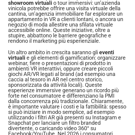
showroom virtuali
o tour immersivi: un’azienda
vinicola potrebbe offrire una visita virtuale della
cantina, un’agenzia immobiliare far esplorare un
appartamento in VR a clienti lontani, o ancora un
negozio di moda allestire una sfilata virtuale
accessibile online. Queste iniziative, oltre a
stupire, abbattono le barriere geografiche e
rendono il marketing più esperienziale.
Un altro ambito in crescita saranno gli
eventi
virtuali
e gli elementi di gamification: organizzare
webinar, fiere o presentazioni di prodotto in
ambienti VR interattivi, oppure creare piccoli
giochi AR/VR legati al brand (ad esempio una
caccia al tesoro in AR nel centro storico,
sponsorizzata da attività locali). Queste
esperienze immersive generano un ricordo più
forte nel consumatore e differenziano la PMI
dalla concorrenza più tradizionale. Chiaramente,
è importante valutare i costi e la fattibilità: spesso
si può iniziare in modo semplice, ad esempio
utilizzando i filtri AR già presenti su Instagram e
Snapchat per lanciare un filtro branded
divertente, o caricando video 360° su
Facebook/YouTube. Nel 2026 i consumatori