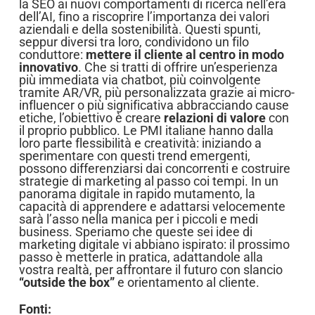
la SEO ai nuovi comportamenti di ricerca nell’era
dell’AI, fino a riscoprire l’importanza dei valori
aziendali e della sostenibilità. Questi spunti,
seppur diversi tra loro, condividono un filo
conduttore:
mettere il cliente al centro in modo
innovativo
. Che si tratti di offrire un’esperienza
più immediata via chatbot, più coinvolgente
tramite AR/VR, più personalizzata grazie ai micro-
influencer o più significativa abbracciando cause
etiche, l’obiettivo è creare
relazioni di valore
con
il proprio pubblico. Le PMI italiane hanno dalla
loro parte flessibilità e creatività: iniziando a
sperimentare con questi trend emergenti,
possono differenziarsi dai concorrenti e costruire
strategie di marketing al passo coi tempi. In un
panorama digitale in rapido mutamento, la
capacità di apprendere e adattarsi velocemente
sarà l’asso nella manica per i piccoli e medi
business. Speriamo che queste sei idee di
marketing digitale vi abbiano ispirato: il prossimo
passo è metterle in pratica, adattandole alla
vostra realtà, per affrontare il futuro con slancio
“outside the box”
e orientamento al cliente.
Fonti: