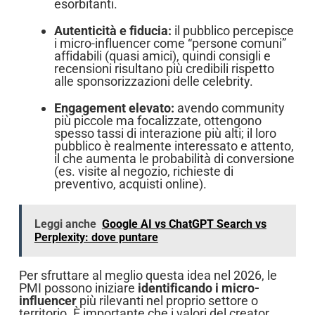
esorbitanti.
Autenticità e fiducia:
il pubblico percepisce
i micro-influencer come “persone comuni”
affidabili (quasi amici), quindi consigli e
recensioni risultano più credibili rispetto
alle sponsorizzazioni delle celebrity.
Engagement elevato:
avendo community
più piccole ma focalizzate, ottengono
spesso tassi di interazione più alti; il loro
pubblico è realmente interessato e attento,
il che aumenta le probabilità di conversione
(es. visite al negozio, richieste di
preventivo, acquisti online).
Leggi anche
Google AI vs ChatGPT Search vs
Perplexity: dove puntare
Per sfruttare al meglio questa idea nel 2026, le
PMI possono iniziare
identificando i micro-
influencer
più rilevanti nel proprio settore o
territorio. È importante che i valori del creator