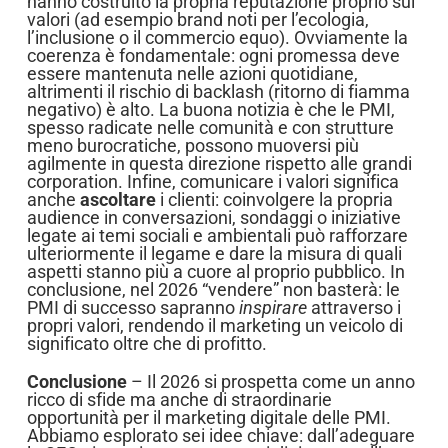
hanno costruito la propria reputazione proprio sui
valori (ad esempio brand noti per l’ecologia,
l’inclusione o il commercio equo). Ovviamente la
coerenza è fondamentale: ogni promessa deve
essere mantenuta nelle azioni quotidiane,
altrimenti il rischio di backlash (ritorno di fiamma
negativo) è alto. La buona notizia è che le PMI,
spesso radicate nelle comunità e con strutture
meno burocratiche, possono muoversi più
agilmente in questa direzione rispetto alle grandi
corporation. Infine, comunicare i valori significa
anche
ascoltare
i clienti: coinvolgere la propria
audience in conversazioni, sondaggi o iniziative
legate ai temi sociali e ambientali può rafforzare
ulteriormente il legame e dare la misura di quali
aspetti stanno più a cuore al proprio pubblico. In
conclusione, nel 2026 “vendere” non basterà: le
PMI di successo sapranno
inspirare
attraverso i
propri valori, rendendo il marketing un veicolo di
significato oltre che di profitto.
Conclusione
– Il 2026 si prospetta come un anno
ricco di sfide ma anche di straordinarie
opportunità per il marketing digitale delle PMI.
Abbiamo esplorato sei idee chiave: dall’adeguare