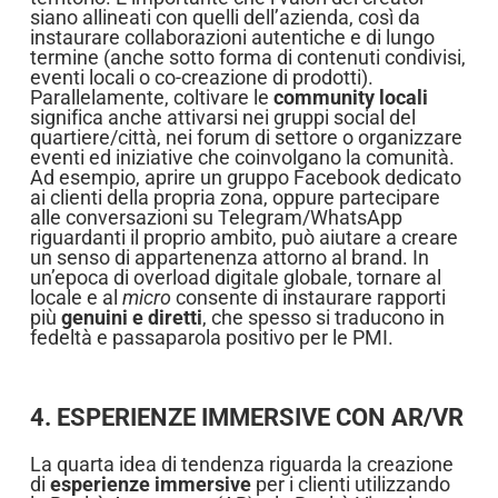
siano allineati con quelli dell’azienda, così da
instaurare collaborazioni autentiche e di lungo
termine (anche sotto forma di contenuti condivisi,
eventi locali o co-creazione di prodotti).
Parallelamente, coltivare le
community locali
significa anche attivarsi nei gruppi social del
quartiere/città, nei forum di settore o organizzare
eventi ed iniziative che coinvolgano la comunità.
Ad esempio, aprire un gruppo Facebook dedicato
ai clienti della propria zona, oppure partecipare
alle conversazioni su Telegram/WhatsApp
riguardanti il proprio ambito, può aiutare a creare
un senso di appartenenza attorno al brand. In
un’epoca di overload digitale globale, tornare al
locale e al
micro
consente di instaurare rapporti
più
genuini e diretti
, che spesso si traducono in
fedeltà e passaparola positivo per le PMI.
4. ESPERIENZE IMMERSIVE CON AR/VR
La quarta idea di tendenza riguarda la creazione
di
esperienze immersive
per i clienti utilizzando