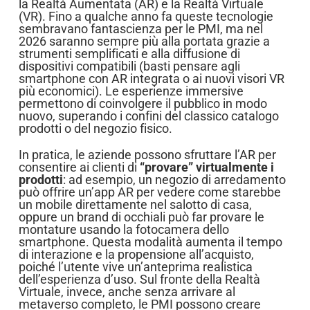
la Realtà Aumentata (AR) e la Realtà Virtuale
(VR). Fino a qualche anno fa queste tecnologie
sembravano fantascienza per le PMI, ma nel
2026 saranno sempre più alla portata grazie a
strumenti semplificati e alla diffusione di
dispositivi compatibili (basti pensare agli
smartphone con AR integrata o ai nuovi visori VR
più economici). Le esperienze immersive
permettono di coinvolgere il pubblico in modo
nuovo, superando i confini del classico catalogo
prodotti o del negozio fisico.
In pratica, le aziende possono sfruttare l’AR per
consentire ai clienti di
“provare” virtualmente i
prodotti
: ad esempio, un negozio di arredamento
può offrire un’app AR per vedere come starebbe
un mobile direttamente nel salotto di casa,
oppure un brand di occhiali può far provare le
montature usando la fotocamera dello
smartphone. Questa modalità aumenta il tempo
di interazione e la propensione all’acquisto,
poiché l’utente vive un’anteprima realistica
dell’esperienza d’uso. Sul fronte della Realtà
Virtuale, invece, anche senza arrivare al
metaverso completo, le PMI possono creare