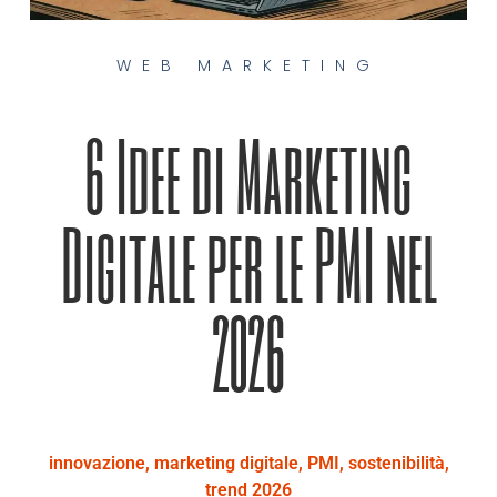
WEB MARKETING
6 Idee di Marketing
Digitale per le PMI nel
2026
innovazione
,
marketing digitale
,
PMI
,
sostenibilità
,
trend 2026