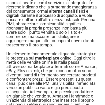
siano allineate e che il servizio sia integrato. Le
ricerche indicano che la stragrande maggioranza
dei consumatori ormai
alterna canali fisici e
digitali
durante il processo di acquisto, e vuole
passare dall’uno all’altro senza ostacoli. Per una
PMI, abbracciare l’omnicanalità significa
ripensare la propria presenza: non basta più
avere solo il punto vendita o solo il sito e-
commerce, ma occorre farli dialogare e
aggiungere magari altri touchpoint dove i clienti
trascorrono il loro tempo.
Un elemento fondamentale di questa strategia è
la presenza sui
marketplace
online. Oggi oltre la
metà delle vendite online in Italia passa
attraverso marketplace affermati come Amazon,
eBay, Etsy o simili, che per i consumatori sono
diventati punti di riferimento per cercare prodotti
e confrontare prezzi. Essere presenti su questi
canali può dare alle PMI una visibilità immediata
verso un pubblico vasto e già predisposto
all’acquisto. Ad esempio, un piccolo produttore
artigianale che vende su Amazon Handmade o
un’azienda di elettronica che inserisce il proprio
catalogo su eBay può raggiungere clienti che