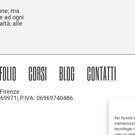
ione; ma
re ad ogni
ltà, alle
FOLIO
CORSI
BLOG
CONTATTI
Firenze
 669971| P.IVA: 06969740486
Per fornire 
memorizzare 
tecnologie 
unici su que