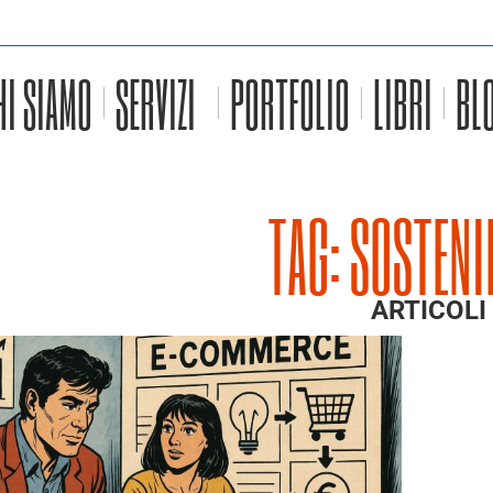
HI SIAMO
SERVIZI
PORTFOLIO
LIBRI
BL
TAG: SOSTENI
ARTICOLI