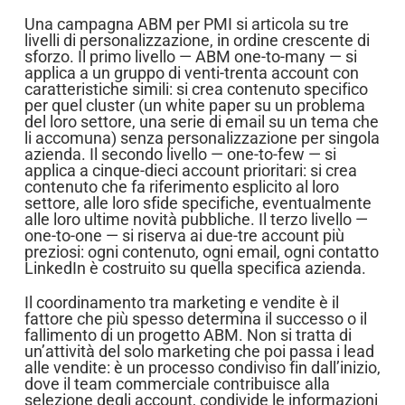
Una campagna ABM per PMI si articola su tre
livelli di personalizzazione, in ordine crescente di
sforzo. Il primo livello — ABM one-to-many — si
applica a un gruppo di venti-trenta account con
caratteristiche simili: si crea contenuto specifico
per quel cluster (un white paper su un problema
del loro settore, una serie di email su un tema che
li accomuna) senza personalizzazione per singola
azienda. Il secondo livello — one-to-few — si
applica a cinque-dieci account prioritari: si crea
contenuto che fa riferimento esplicito al loro
settore, alle loro sfide specifiche, eventualmente
alle loro ultime novità pubbliche. Il terzo livello —
one-to-one — si riserva ai due-tre account più
preziosi: ogni contenuto, ogni email, ogni contatto
LinkedIn è costruito su quella specifica azienda.
Il coordinamento tra marketing e vendite è il
fattore che più spesso determina il successo o il
fallimento di un progetto ABM. Non si tratta di
un’attività del solo marketing che poi passa i lead
alle vendite: è un processo condiviso fin dall’inizio,
dove il team commerciale contribuisce alla
selezione degli account, condivide le informazioni