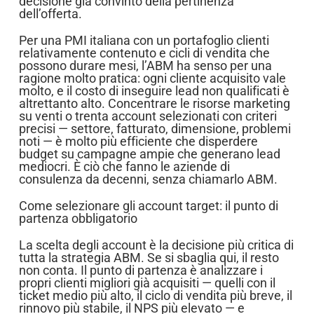
decisione già convinto della pertinenza
dell’offerta.
Per una PMI italiana con un portafoglio clienti
relativamente contenuto e cicli di vendita che
possono durare mesi, l’ABM ha senso per una
ragione molto pratica: ogni cliente acquisito vale
molto, e il costo di inseguire lead non qualificati è
altrettanto alto. Concentrare le risorse marketing
su venti o trenta account selezionati con criteri
precisi — settore, fatturato, dimensione, problemi
noti — è molto più efficiente che disperdere
budget su campagne ampie che generano lead
mediocri. È ciò che fanno le aziende di
consulenza da decenni, senza chiamarlo ABM.
Come selezionare gli account target: il punto di
partenza obbligatorio
La scelta degli account è la decisione più critica di
tutta la strategia ABM. Se si sbaglia qui, il resto
non conta. Il punto di partenza è analizzare i
propri clienti migliori già acquisiti — quelli con il
ticket medio più alto, il ciclo di vendita più breve, il
rinnovo più stabile, il NPS più elevato — e