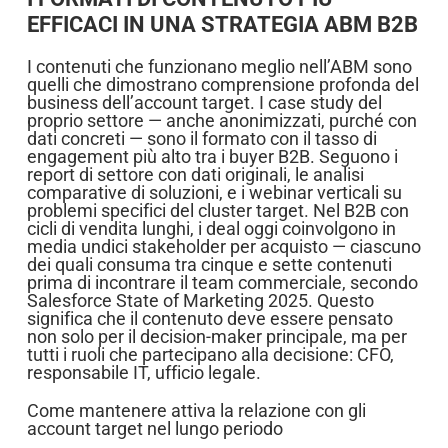
EFFICACI IN UNA STRATEGIA ABM B2B
I contenuti che funzionano meglio nell’ABM sono
quelli che dimostrano comprensione profonda del
business dell’account target. I case study del
proprio settore — anche anonimizzati, purché con
dati concreti — sono il formato con il tasso di
engagement più alto tra i buyer B2B. Seguono i
report di settore con dati originali, le analisi
comparative di soluzioni, e i webinar verticali su
problemi specifici del cluster target. Nel B2B con
cicli di vendita lunghi, i deal oggi coinvolgono in
media undici stakeholder per acquisto — ciascuno
dei quali consuma tra cinque e sette contenuti
prima di incontrare il team commerciale, secondo
Salesforce State of Marketing 2025. Questo
significa che il contenuto deve essere pensato
non solo per il decision-maker principale, ma per
tutti i ruoli che partecipano alla decisione: CFO,
responsabile IT, ufficio legale.
Come mantenere attiva la relazione con gli
account target nel lungo periodo