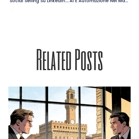
Social Selling Su LinkedIn: La Guida Pratica Per Trasformare Connessioni In Opportunità Commerciali
AI E Automazione Nel Marketing B2B: Cosa Delegare Subito E Cosa Tenere In Mano
Related Posts