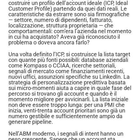
costruire un profilo dell’account ideale (ICP, Ideal
Customer Profile) partendo da quei dati reali. Le
caratteristiche da estrarre sono sia firmografiche
— settore, numero di dipendenti, fatturato,
localizzazione, struttura proprietaria — che
comportamentali: com’era l’azienda nel momento
in cui ha acquistato? Aveva già riconosciuto il
problema o doveva ancora farlo?
Una volta definito l’ICP, si costruisce la lista target
con quante più fonti possibili: database aziendali
come Kompass o CCIAA, ricerche settoriali,
segnali di mercato come finanziamenti recenti,
nuovi uffici, assunzioni specifiche su LinkedIn. La
strategia di personalizzazione predittiva basata
sui micro-momenti aiuta a capire in quale fase del
percorso si trovano gli account e quando è il
momento migliore per avvicinarli. La lista iniziale
non deve essere troppo lunga: per una PMI che
inizia, venti-trenta account prioritari sono già un
numero gestibile e sufficientemente ampio da
generare pipeline.
Nell’ABM moderno, i segnali di intent hanno un
peso crescente. Sapere che un account sta