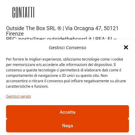
CONTATTI
Outside The Box SRL ® | Via Orcagna 47, 50121
Firenze
PEC: posta@pec.outsidetheboxsrl.it | REA: FI –
669971| P.IVA: 06969740486
Gestisci Consenso
Capitale Sociale: 10.000€
Per fornire le migliori esperienze, utilizziamo tecnologie come i cookie
per memorizzare e/o accedere alle informazioni del dispositivo. Il
consenso a queste tecnologie ci permetterà di elaborare dati come il
comportamento di navigazione o ID unici su questo sito. Non
acconsentire o ritirare il consenso può influire negativamente su alcune
caratteristiche e funzioni.
Gestisci servizi
Accetta
Trattamento dei dati personali
Cookie Policy
Nega