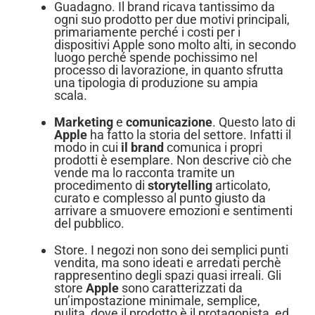
Guadagno. Il brand
ricava tantissimo da
ogni suo prodotto per due motivi principali,
primariamente perché i costi per i
dispositivi
Apple
sono molto alti, in secondo
luogo perché spende pochissimo nel
processo di lavorazione, in quanto sfrutta
una tipologia di produzione su ampia
scala.
Marketing
e
comunicazione
. Questo lato di
Apple
ha fatto la storia del settore. Infatti il
modo in cui
il brand
comunica i propri
prodotti è esemplare. Non descrive ciò che
vende ma lo racconta tramite un
procedimento di
storytelling
articolato,
curato e complesso al punto giusto da
arrivare a smuovere emozioni e sentimenti
del pubblico.
Store. I negozi
non sono dei semplici punti
vendita, ma sono ideati e arredati perchè
rappresentino degli spazi quasi irreali. Gli
store
Apple
sono caratterizzati da
un’impostazione minimale, semplice,
pulita, dove il prodotto è il protagonista, ed