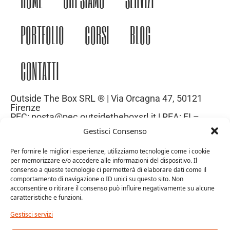
PORTFOLIO
CORSI
BLOG
CONTATTI
Outside The Box SRL ® | Via Orcagna 47, 50121
Firenze
PEC: posta@pec.outsidetheboxsrl.it | REA: FI –
669971| P.IVA: 06969740486
Gestisci Consenso
Capitale Sociale: 10.000€
Per fornire le migliori esperienze, utilizziamo tecnologie come i cookie
per memorizzare e/o accedere alle informazioni del dispositivo. Il
consenso a queste tecnologie ci permetterà di elaborare dati come il
comportamento di navigazione o ID unici su questo sito. Non
acconsentire o ritirare il consenso può influire negativamente su alcune
caratteristiche e funzioni.
Gestisci servizi