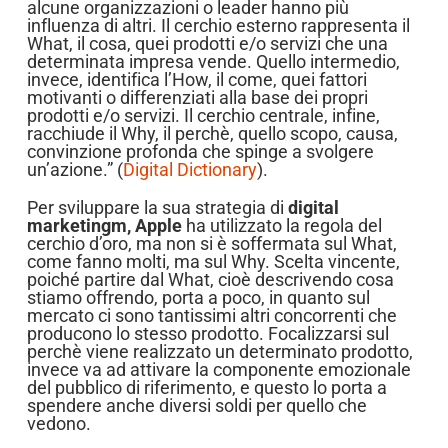
alcune organizzazioni o leader hanno più
influenza di altri. Il cerchio esterno rappresenta il
What, il cosa, quei prodotti e/o servizi che una
determinata impresa vende. Quello intermedio,
invece, identifica l’How, il come, quei fattori
motivanti o differenziati alla base dei propri
prodotti e/o servizi. Il cerchio centrale, infine,
racchiude il Why, il perchè, quello scopo, causa,
convinzione profonda che spinge a svolgere
un’azione.” (
Digital Dictionary
).
Per sviluppare la sua strategia di
digital
marketingm, Apple
ha utilizzato la regola del
cerchio d’oro, ma non si è soffermata sul What,
come fanno molti, ma sul Why. Scelta vincente,
poiché partire dal What, cioè descrivendo cosa
stiamo offrendo, porta a poco, in quanto sul
mercato ci sono tantissimi altri concorrenti che
producono lo stesso prodotto. Focalizzarsi sul
perchè viene realizzato un determinato prodotto,
invece va ad attivare la componente emozionale
del pubblico di riferimento, e questo lo porta a
spendere anche diversi soldi per quello che
vedono.