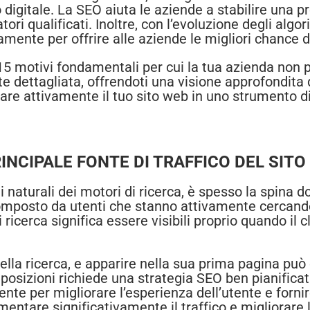
digitale. La SEO aiuta le aziende a stabilire una p
ori qualificati. Inoltre, con l’evoluzione degli algor
uamente per offrire alle aziende le migliori chance 
15 motivi fondamentali per cui la tua azienda non 
e dettagliata, offrendoti una visione approfondita
are attivamente il tuo sito web in uno strumento d
RINCIPALE FONTE DI TRAFFICO DEL SITO
ti naturali dei motori di ricerca, è spesso la spina 
 composto da utenti che stanno attivamente cercando 
i ricerca significa essere visibili proprio quando il c
della ricerca, e apparire nella sua prima pagina pu
 posizioni richiede una strategia SEO ben pianific
e per migliorare l’esperienza dell’utente e fornire 
aumentare significativamente il traffico e migliorare