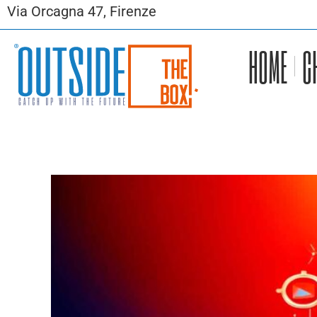
Via Orcagna 47, Firenze
HOME
C