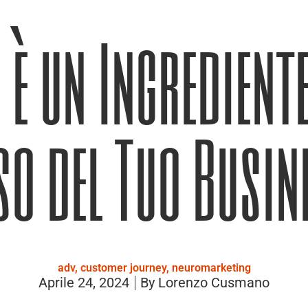
 è un Ingredient
so del Tuo Busin
adv
,
customer journey
,
neuromarketing
Aprile 24, 2024
By
Lorenzo Cusmano