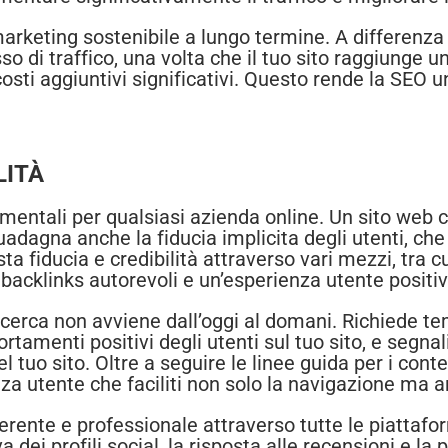
 marketing sostenibile a lungo termine. A differenz
so di traffico, una volta che il tuo sito raggiunge u
osti aggiuntivi significativi. Questo rende la SEO u
LITÀ
amentali per qualsiasi azienda online. Un sito web c
guadagna anche la fiducia implicita degli utenti, ch
ta fiducia e credibilità attraverso vari mezzi, tra cu
 backlinks autorevoli e un’esperienza utente positiv
 ricerca non avviene dall’oggi al domani. Richiede 
mportamenti positivi degli utenti sul tuo sito, e seg
el tuo sito. Oltre a seguire le linee guida per i cont
za utente che faciliti non solo la navigazione ma an
rente e professionale attraverso tutte le piattafor
a dei profili social, la risposta alle recensioni e la