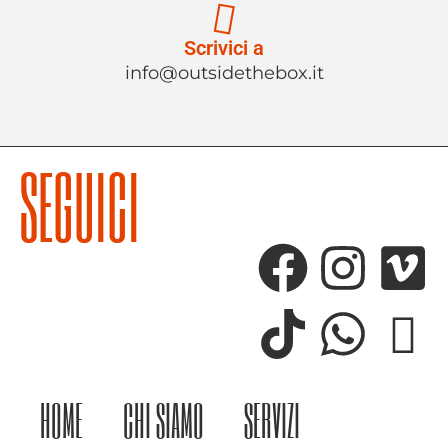
Scrivici a
info@outsidethebox.it
SEGUICI
HOME
CHI SIAMO
SERVIZI