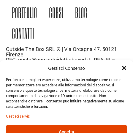
PORTFOLIO
CORSI
BLOG
CONTATTI
Outside The Box SRL ® | Via Orcagna 47, 50121
Firenze
PEC: posta@pec.outsidetheboxsrl.it | REA: FI –
669971| P.IVA: 06969740486
Gestisci Consenso
Capitale Sociale: 10.000€
Per fornire le migliori esperienze, utilizziamo tecnologie come i cookie
per memorizzare e/o accedere alle informazioni del dispositivo. Il
consenso a queste tecnologie ci permetterà di elaborare dati come il
comportamento di navigazione o ID unici su questo sito. Non
acconsentire o ritirare il consenso può influire negativamente su alcune
caratteristiche e funzioni.
Gestisci servizi
Accetta