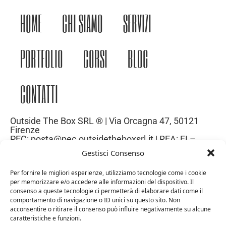
HOME
CHI SIAMO
SERVIZI
PORTFOLIO
CORSI
BLOG
CONTATTI
Outside The Box SRL ® | Via Orcagna 47, 50121
Firenze
PEC: posta@pec.outsidetheboxsrl.it | REA: FI –
669971| P.IVA: 06969740486
Gestisci Consenso
Capitale Sociale: 10.000€
Per fornire le migliori esperienze, utilizziamo tecnologie come i cookie
per memorizzare e/o accedere alle informazioni del dispositivo. Il
consenso a queste tecnologie ci permetterà di elaborare dati come il
comportamento di navigazione o ID unici su questo sito. Non
acconsentire o ritirare il consenso può influire negativamente su alcune
caratteristiche e funzioni.