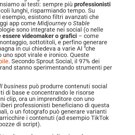
Pensiamo ai testi: sempre più
professionisti
coli lunghi, risparmiando tempo. Su
d esempio, esistono filtri avanzati che
 oggi app come
Midjourney
o
Stable
logie sono integrate nei social (o nelle
 essere videomaker o grafici
– come
montaggio, sottotitoli, e perfino generare
agna in cui chiedeva a varie AI “che
o uno spot virale e ironico. Queste
bile
. Secondo Sprout Social, il 97% dei
ti brand stanno sperimentando strumenti per
l business
può produrre contenuti social
iti di base e concentrando le risorse
ni clip, ora un imprenditore con uno
iberi professionisti beneficiano di questa
ali, o un fotografo può generare varianti
r arricchire i contenuti (ad esempio TikTok
ozze di script).