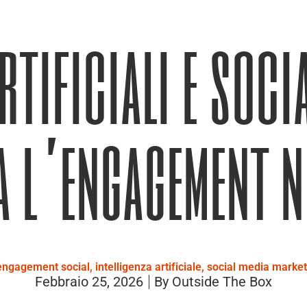
artificiali e soci
 l’engagement n
engagement social
,
intelligenza artificiale
,
social media market
Febbraio 25, 2026
By
Outside The Box