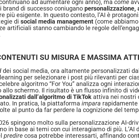
i continuano ad aumentare ogni anno), ma
come
avv
 i brand di successo coniugano
personalizzazione, a
re più esigente. In questo contesto, l’AI è protago
tegie di
social media management
(come abbiamo vi
e artificiali stanno cambiando le regole dell’enga
.
 CONTENUTI SU MISURA E MASSIMA AT
d
dei social media, ora altamente personalizzati da
earning per selezionare i post più rilevanti per cia
 celebre algoritmo “For You” analizza ogni interazi
o allo schermo. Il risultato è un flusso infinito di v
onalizzati dall’algoritmo di TikTok
attiva nei nostri 
to. In pratica, la piattaforma
impara
rapidamente c
olte al punto da far perdere la cognizione del temp
6 spingono molto sulla personalizzazione AI-driven
o in base ai temi con cui interagiamo di più. L’AI 
el
predire
cosa potrebbe interessarti, affinando cont