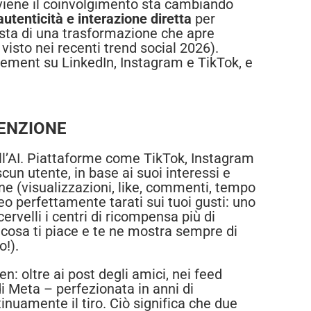
iene il coinvolgimento sta cambiando
utenticità e interazione diretta
per
nista di una trasformazione che apre
sto nei recenti trend social 2026).
gement su LinkedIn, Instagram e TikTok, e
TENZIONE
ll’AI. Piattaforme come TikTok, Instagram
scun utente, in base ai suoi interessi e
one (visualizzazioni, like, commenti, tempo
ideo perfettamente tarati sui tuoi gusti: uno
cervelli i centri di ricompensa più di
osa ti piace e te ne mostra sempre di
o!).
: oltre ai post degli amici, nei feed
di Meta – perfezionata in anni di
inuamente il tiro. Ciò significa che due