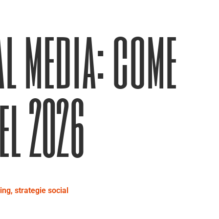
al media: come
el 2026
ing
,
strategie social