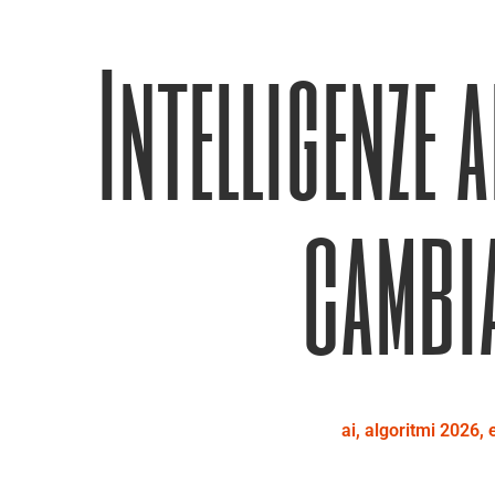
Intelligenze 
cambia
ai
,
algoritmi 2026
,