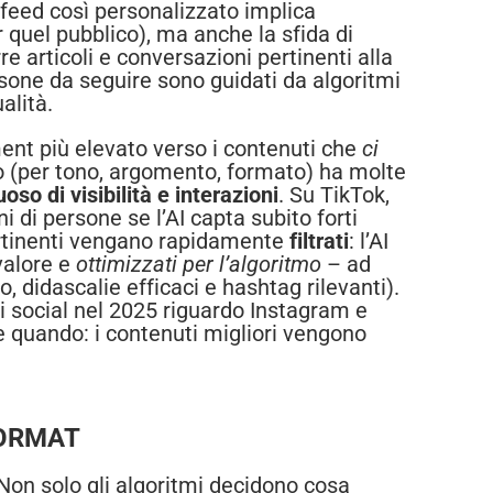
 feed così personalizzato implica
 quel pubblico), ma anche la sfida di
rre articoli e conversazioni pertinenti alla
rsone da seguire sono guidati da algoritmi
alità.
nt più elevato verso i contenuti che
ci
o (per tono, argomento, formato) ha molte
uoso di visibilità e interazioni
. Su TikTok,
 di persone se l’AI capta subito forti
ertinenti vengano rapidamente
filtrati
: l’AI
valore e
ottimizzati per l’algoritmo
– ad
, didascalie efficaci e hashtag rilevanti).
 i social nel 2025 riguardo Instagram e
 quando: i contenuti migliori vengono
FORMAT
 Non solo gli algoritmi decidono cosa