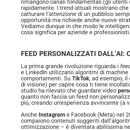
rimangono canali fondamentali (gli utent
rapidamente. I trend attuali mostrano che
catturare l’attenzione di un pubblico semp
opportunità ma richiede anche nuove stra
Vediamo dunque in che modo le intelligenz
cosa significa per aziende e professionisti
FEED PERSONALIZZATI DALL’AI:
La prima grande rivoluzione riguarda i
fee
e LinkedIn utilizzano algoritmi di machine l
comportamenti. Su
TikTok
, ad esempio, il
di visione) per capire cosa ti tiene incollat
studio ha rilevato che guardare video
pers
quanto non faccia un feed non personalizza
più, creando un’esperienza avvincente (a v
Anche
Instagram
e Facebook (Meta) nel 202
compaiono contenuti suggeriti dall’algoritm
ottimizzazione – è diventata abilissima n