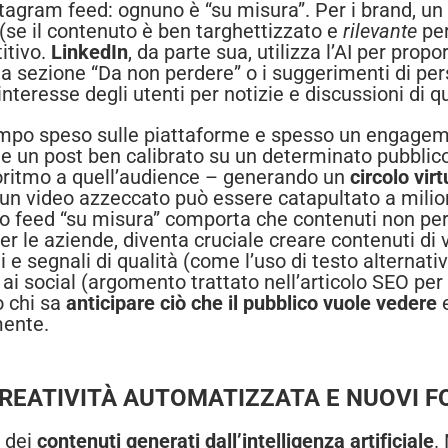
stagram feed: ognuno è “su misura”. Per i brand, un
 (se il contenuto è ben targhettizzato e
rilevante
per
itivo.
LinkedIn
, da parte sua, utilizza l’AI per propo
 la sezione “Da non perdere” o i suggerimenti di pe
nteresse degli utenti per notizie e discussioni di qu
mpo speso sulle piattaforme e spesso un engageme
he un post ben calibrato su un determinato pubblic
lgoritmo a quell’audience – generando un
circolo virt
un video azzeccato può essere catapultato a milioni
sto feed “su misura” comporta che contenuti non p
er le aziende, diventa cruciale creare contenuti di 
 segnali di qualità (come l’uso di testo alternativo
ai social (argomento trattato nell’articolo SEO per
o chi sa
anticipare ciò che il pubblico vuole vedere
e
mente.
CREATIVITÀ AUTOMATIZZATA E NUOVI 
e dei
contenuti generati dall’intelligenza artificiale
.