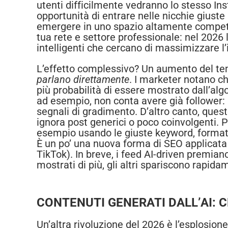
utenti difficilmente vedranno lo stesso In
opportunità di entrare nelle nicchie giuste
emergere in uno spazio altamente compet
tua rete e settore professionale: nel 2026
intelligenti che cercano di massimizzare l’i
L’effetto complessivo? Un aumento del te
parlano direttamente
. I marketer notano c
più probabilità di essere mostrato dall’a
ad esempio, non conta avere già follower: 
segnali di gradimento. D’altro canto, que
ignora post generici o poco coinvolgenti. P
esempio usando le giuste keyword, formati e
È un po’ una nuova forma di SEO applicata 
TikTok). In breve, i feed AI-driven premian
mostrati di più, gli altri spariscono rapida
CONTENUTI GENERATI DALL’AI: 
Un’altra rivoluzione del 2026 è l’esplosion