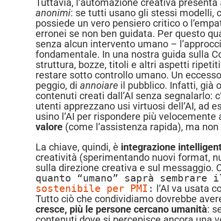
Tuttavia, l’automazione creativa present
anonimi
: se tutti usano gli stessi modelli, c
possiede un vero pensiero critico o l’emp
erronei se non ben guidata. Per questo qua
senza alcun intervento umano – l’approccio
fondamentale. In una nostra guida sulla Co
struttura, bozze, titoli e altri aspetti ripe
restare sotto controllo umano. Un eccesso
peggio, di
annoiare
il pubblico. Infatti, gi
contenuti creati dall’AI senza segnalarlo: c
utenti apprezzano usi virtuosi dell’AI, ad 
usino l’AI per rispondere più velocemente 
valore
(come l’assistenza rapida), ma non v
La chiave, quindi, è
integrazione intelligen
creatività (sperimentando nuovi format, n
sulla direzione creativa e sul messaggio. 
quanto “umano” saprà sembrare 
sostenibile per PMI
:
l’AI va usata c
Tutto ciò che condividiamo dovrebbe avere
cresce, più le persone cercano umanità
: s
contenuti dove si percepisce ancora una 