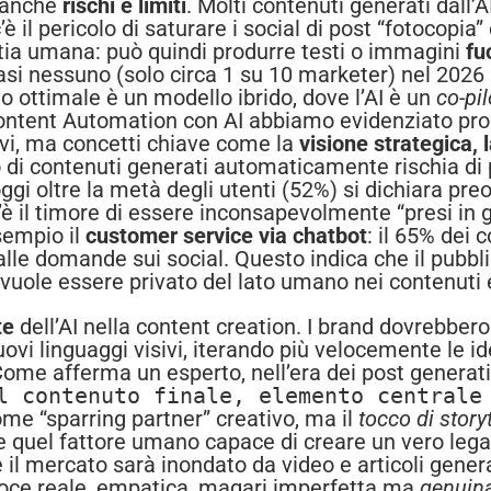
a anche
rischi e limiti
. Molti contenuti generati dall
’è il pericolo di saturare i social di post “fotocopia” 
atia umana: può quindi produrre testi o immagini
fu
si nessuno (solo circa 1 su 10 marketer) nel 2026 si
 ottimale è un modello ibrido, dove l’AI è un
co-pil
ntent Automation con AI abbiamo evidenziato propri
titivi, ma concetti chiave come la
visione strategica, 
 di contenuti generati automaticamente rischia di
à oggi oltre la metà degli utenti (52%) si dichiara pr
’è il timore di essere inconsapevolmente “presi in gi
esempio il
customer service via chatbot
: il 65% dei
alle domande sui social. Questo indica che il pubbl
uole essere privato del lato umano nei contenuti ed
te
dell’AI nella content creation. I brand dovrebber
uovi linguaggi visivi, iterando più velocemente le
Come afferma un esperto, nell’era dei post generati
il contenuto finale, elemento central
ome “sparring partner” creativo, ma il
tocco di storyt
 quel fattore umano capace di creare un vero legam
e il mercato sarà inondato da video e articoli gene
voce reale, empatica, magari imperfetta ma
genuin