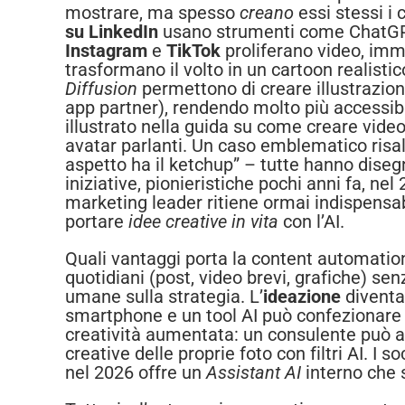
mostrare, ma spesso
creano
essi stessi i 
su LinkedIn
usano strumenti come ChatGPT p
Instagram
e
TikTok
proliferano video, imma
trasformano il volto in un cartoon realist
Diffusion
permettono di creare illustrazioni
app partner), rendendo molto più accessibil
illustrato nella guida su come creare video 
avatar parlanti. Un caso emblematico risal
aspetto ha il ketchup” – tutte hanno disegn
iniziative, pionieristiche pochi anni fa, ne
marketing leader ritiene ormai indispensab
portare
idee creative in vita
con l’AI.
Quali vantaggi porta la content automatio
quotidiani (post, video brevi, grafiche) se
umane sulla strategia. L’
ideazione
diventa 
smartphone e un tool AI può confezionare u
creatività aumentata: un consulente può au
creative delle proprie foto con filtri AI. I
nel 2026 offre un
Assistant AI
interno che s