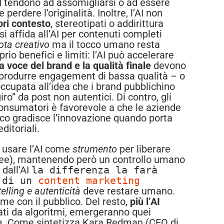
’AI tendono ad assomigliarsi o ad essere
e perdere l’originalità. Inoltre, l’AI non
ori contesto
, stereotipati o addirittura
 affida all’AI per contenuti completi
ota creativo
ma il tocco umano resta
o benefici e limiti: l’AI può accelerare
la voce del brand e la qualità finale
devono
 produrre engagement di bassa qualità – o
eoccupata all’idea che i brand pubblichino
ro” da post non autentici. Di contro, gli
 consumatori è favorevole a che le aziende
ico gradisce l’innovazione quando porta
itoriali.
o usare l’AI come
strumento
per liberare
 idee), mantenendo però un controllo umano
 dall’AI
la differenza la farà
e di un
content marketing
elling e autenticità
deve restare umano.
e con il pubblico. Del resto,
più l’AI
rati da algoritmi, emergeranno quei
a
. Come sintetizza Kara Redman (CEO di