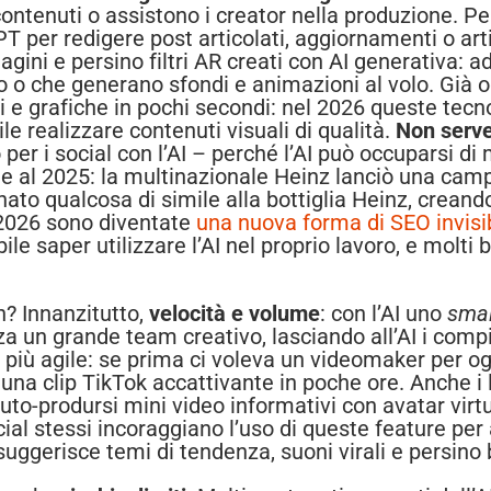
contenuti o assistono i creator nella produzione. 
er redigere post articolati, aggiornamenti o arti
gini e persino filtri AR creati con AI generativa: a
ico o che generano sfondi e animazioni al volo. Già
 e grafiche in pochi secondi: nel 2026 queste tecno
e realizzare contenuti visuali di qualità.
Non serve
per i social con l’AI – perché l’AI può occuparsi di 
e al 2025: la multinazionale Heinz lanciò una camp
ato qualcosa di simile alla bottiglia Heinz, creand
l 2026 sono diventate
una nuova forma di SEO invisi
ile saper utilizzare l’AI nel proprio lavoro, e mol
n? Innanzitutto,
velocità e volume
: con l’AI uno
smal
nza un grande team creativo, lasciando all’AI i comp
più agile: se prima ci voleva un videomaker per og
na clip TikTok accattivante in poche ore. Anche i l
to-prodursi mini video informativi con avatar virtu
 social stessi incoraggiano l’uso di queste feature pe
uggerisce temi di tendenza, suoni virali e persino b