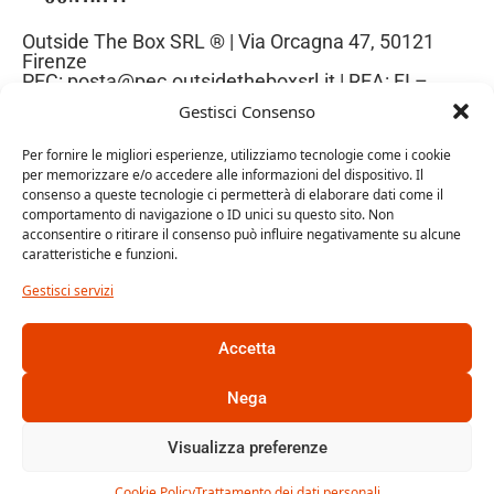
Outside The Box SRL ® | Via Orcagna 47, 50121
Firenze
PEC: posta@pec.outsidetheboxsrl.it | REA: FI –
669971| P.IVA: 06969740486
Gestisci Consenso
Capitale Sociale: 10.000€
Per fornire le migliori esperienze, utilizziamo tecnologie come i cookie
per memorizzare e/o accedere alle informazioni del dispositivo. Il
consenso a queste tecnologie ci permetterà di elaborare dati come il
comportamento di navigazione o ID unici su questo sito. Non
acconsentire o ritirare il consenso può influire negativamente su alcune
caratteristiche e funzioni.
Gestisci servizi
Accetta
Trattamento dei dati personali
Cookie Policy
Nega
Gestione dati personali
Visualizza preferenze
Condizioni Generali di Vendita
Cookie Policy
Trattamento dei dati personali